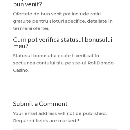
bun venit?
Ofertele de bun venit pot include rotiri
gratuite pentru sloturi specifice, detaliate în
termenii ofertei.
Cum pot verifica statusul bonusului
meu?
Statusul bonusului poate fi verificat în
secțiunea contului tău pe site-ul RollDorado
Casino.
Submit a Comment
Your email address will not be published.
Required fields are marked
*