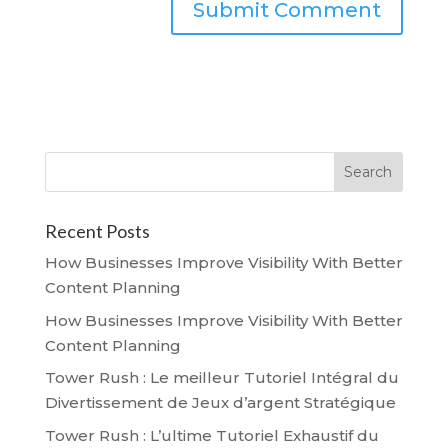
Recent Posts
How Businesses Improve Visibility With Better
Content Planning
How Businesses Improve Visibility With Better
Content Planning
Tower Rush : Le meilleur Tutoriel Intégral du
Divertissement de Jeux d’argent Stratégique
Tower Rush : L’ultime Tutoriel Exhaustif du