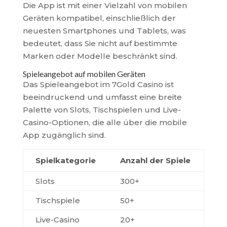
Die App ist mit einer Vielzahl von mobilen
Geräten kompatibel, einschließlich der
neuesten Smartphones und Tablets, was
bedeutet, dass Sie nicht auf bestimmte
Marken oder Modelle beschränkt sind.
Spieleangebot auf mobilen Geräten
Das Spieleangebot im 7Gold Casino ist
beeindruckend und umfasst eine breite
Palette von Slots, Tischspielen und Live-
Casino-Optionen, die alle über die mobile
App zugänglich sind.
Spielkategorie
Anzahl der Spiele
Slots
300+
Tischspiele
50+
Live-Casino
20+