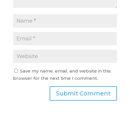
Save my name, email, and website in this
browser for the next time I comment.