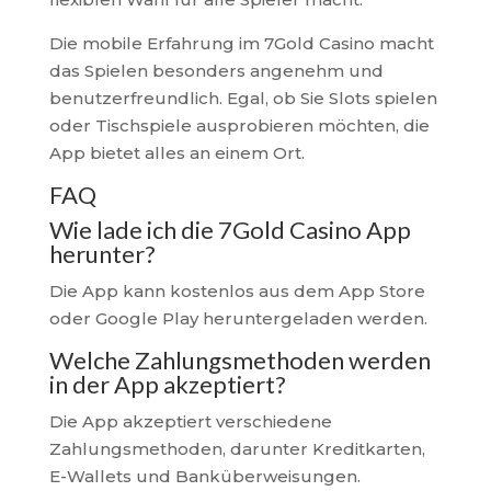
Die mobile Erfahrung im 7Gold Casino macht
das Spielen besonders angenehm und
benutzerfreundlich. Egal, ob Sie Slots spielen
oder Tischspiele ausprobieren möchten, die
App bietet alles an einem Ort.
FAQ
Wie lade ich die 7Gold Casino App
herunter?
Die App kann kostenlos aus dem App Store
oder Google Play heruntergeladen werden.
Welche Zahlungsmethoden werden
in der App akzeptiert?
Die App akzeptiert verschiedene
Zahlungsmethoden, darunter Kreditkarten,
E-Wallets und Banküberweisungen.