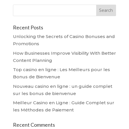
Recent Posts
Unlocking the Secrets of Casino Bonuses and
Promotions
How Businesses Improve Visibility With Better
Content Planning
Top casino en ligne : Les Meilleurs pour les
Bonus de Bienvenue
Nouveau casino en ligne : un guide complet
sur les bonus de bienvenue
Meilleur Casino en Ligne : Guide Complet sur
les Méthodes de Paiement
Recent Comments