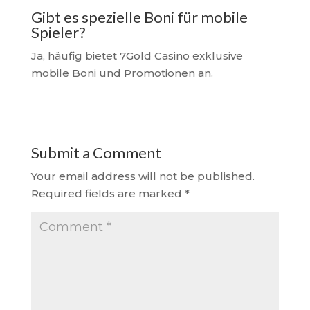
Gibt es spezielle Boni für mobile
Spieler?
Ja, häufig bietet 7Gold Casino exklusive
mobile Boni und Promotionen an.
Submit a Comment
Your email address will not be published.
Required fields are marked
*