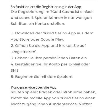
So funktioniert die Registrierung in der App
Die Registrierung im 7Gold Casino ist einfach
und schnell. Spieler können in nur wenigen
Schritten ein Konto erstellen.
Download der 7Gold Casino App aus dem
App Store oder Google Play.
Öffnen Sie die App und klicken Sie auf
„Registrieren“.
Geben Sie Ihre persönlichen Daten ein.
Bestätigen Sie Ihr Konto per E-Mail oder
SMS.
Beginnen Sie mit dem Spielen!
Kundenservice über die App
Sollten Spieler Fragen oder Probleme haben,
bietet die mobile App von 7Gold Casino einen
leicht zugänglichen Kundenservice. Nutzer