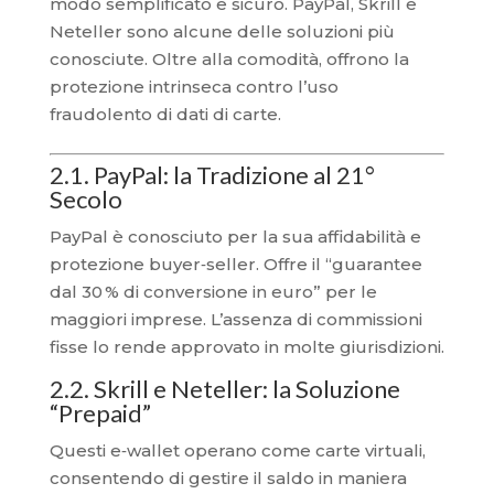
modo semplificato e sicuro. PayPal, Skrill e
Neteller sono alcune delle soluzioni più
conosciute. Oltre alla comodità, offrono la
protezione intrinseca contro l’uso
fraudolento di dati di carte.
2.1. PayPal: la Tradizione al 21°
Secolo
PayPal è conosciuto per la sua affidabilità e
protezione buyer‑seller. Offre il “guarantee
dal 30 % di conversione in euro” per le
maggiori imprese. L’assenza di commissioni
fisse lo rende approvato in molte giurisdizioni.
2.2. Skrill e Neteller: la Soluzione
“Prepaid”
Questi e‑wallet operano come carte virtuali,
consentendo di gestire il saldo in maniera