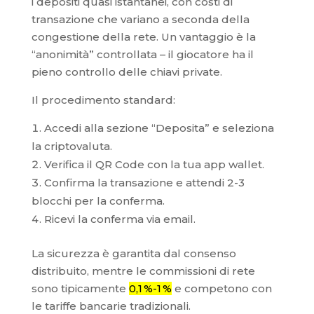
i depositi quasi istantanei, con costi di
transazione che variano a seconda della
congestione della rete. Un vantaggio è la
“anonimità” controllata – il giocatore ha il
pieno controllo delle chiavi private.
Il procedimento standard:
Accedi alla sezione “Deposita” e seleziona
la criptovaluta.
Verifica il QR Code con la tua app wallet.
Confirma la transazione e attendi 2-3
blocchi per la conferma.
Ricevi la conferma via email.
La sicurezza è garantita dal consenso
distribuito, mentre le commissioni di rete
sono tipicamente
0,1 %-1 %
e competono con
le tariffe bancarie tradizionali.