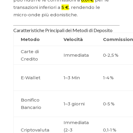
transazioni inferiori a
5 €
, rendendo le
micro‑onde più edonistiche.
Caratteristiche Principali dei Metodi di Deposito
Metodo
Velocità
Commission
Carte di
Immediata
0‑2,5 %
Credito
E‑Wallet
1–3 Min
1‑4 %
Bonifico
1–3 giorni
0‑5 %
Bancario
Immediata
Criptovaluta
(2-3
0,1‑1 %