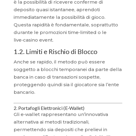
è la possibilità di ricevere conferme di
deposito quasi istantanee, aprendoti
immediatamente la possibilità di gioco.
Questa rapidità è fondamentale, soprattutto
durante le promozioni time‑limited o le
live‑casino event.
1.2. Limiti e Rischio di Blocco
Anche se rapido, il metodo può essere
soggetto a blocchi temporanei da parte della
banca in caso di transazioni sospette,
proteggendo quindi sia il giocatore sia l’ente
bancario.
2. Portafogli Elettronici (E‑Wallet)
Gli e‑wallet rappresentano un’innovativa
alternativa ai metodi tradizionali,
permettendo sia depositi che prelievi in