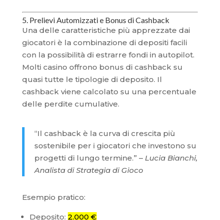
5. Prelievi Automizzati e Bonus di Cashback
Una delle caratteristiche più apprezzate dai
giocatori è la combinazione di depositi facili
con la possibilità di estrarre fondi in autopilot.
Molti casino offrono bonus di cashback su
quasi tutte le tipologie di deposito. Il
cashback viene calcolato su una percentuale
delle perdite cumulative.
“Il cashback è la curva di crescita più
sostenibile per i giocatori che investono su
progetti di lungo termine.” –
Lucia Bianchi,
Analista di Strategia di Gioco
Esempio pratico:
Deposito:
2.000 €