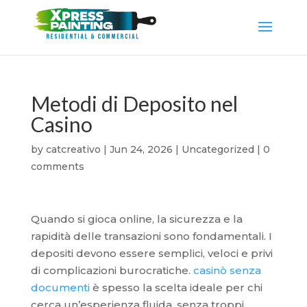
Metodi di Deposito nel
Casino
by
catcreativo
|
Jun 24, 2026
|
Uncategorized
|
0
comments
Quando si gioca online, la sicurezza e la
rapidità delle transazioni sono fondamentali. I
depositi devono essere semplici, veloci e privi
di complicazioni burocratiche.
casinò senza
documenti
è spesso la scelta ideale per chi
cerca un’esperienza fluida, senza troppi