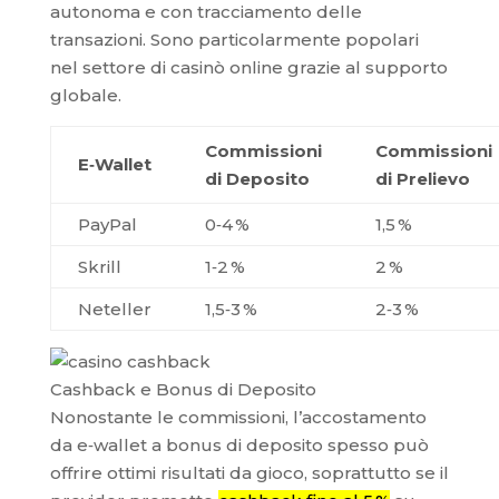
autonoma e con tracciamento delle
transazioni. Sono particolarmente popolari
nel settore di casinò online grazie al supporto
globale.
Commissioni
Commissioni
E‑Wallet
di Deposito
di Prelievo
PayPal
0‑4 %
1,5 %
Skrill
1‑2 %
2 %
Neteller
1,5‑3 %
2‑3 %
Cashback e Bonus di Deposito
Nonostante le commissioni, l’accostamento
da e‑wallet a bonus di deposito spesso può
offrire ottimi risultati da gioco, soprattutto se il