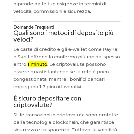
dipende dalle tue esigenze in termini di
velocità, commissioni e sicurezza.
Domande Frequenti
Quali sono i metodi di deposito più
veloci?
Le carte di credito e gli e‑wallet come PayPal
o Skrill offrono la conferma più rapida, spesso
entro
1 minuto
. Le criptovalute possono
essere quasi istantanee se la rete è poco
congestionata, mentre i bonifici bancari
impiegano 1‑3 giorni lavorativi.
È sicuro depositare con
criptovalute?
Sì, le transazioni in criptovaluta sono protette
dalla tecnologia blockchain, che garantisce
sicurezza e trasparenza. Tuttavia, la volatilità