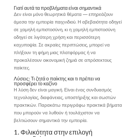
Γιατί αυτά τα προβλήματα είναι σημαντικά
Δεν είναι μόνο θεωρητικά θέματα — επηρεάζουν
άμεσα την εμπειρία παιχνιδιού. Η αβεβαιότητα οδηγεί
σε χαμηλή εμπιστοσύνη, κι η χαμηλή εμπιστοσύνη
οδηγεί σε λιγότερη χρήση και περισσότερη
καχυποψία. Σε ακραίες περιπτώσεις, μπορεί να
πλήξουν τη φήμη μιας πλατφόρμας ή να
προκαλέσουν οικονομική ζημιά σε απρόσεκτους
παίκτες.
Λύσεις: Τι ζητά ο παίκτης και τι πρέπει να
προσφέρει το καζίνο
Η λύση δεν είναι μαγική. Είναι ένας συνδυασμός
τεχνολογίας, διαφάνειας, υποστήριξης και σωστών
πρακτικών. Παρακάτω περιγράφω πρακτικά βήματα
που μπορούν να λυθούν ή τουλάχιστον να
βελτιώσουν σημαντικά την εμπειρία.
1. Φιλικότητα στην επιλογή