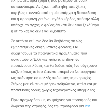
πληρωμές, όροι χρήσης που μοιάζουν με νομική
σαπουνόπερα. Αν έχεις παίξει ήδη, τότε ξέρεις
ακριβώς τι εννοώ: από τη μία υπάρχει η διασκέδαση
και η προσμονή για ένα μεγάλο κέρδος, από την άλλη
υπάρχει το άγχος, ο φόβος ότι κάτι δεν είναι ξεκάθαρο
ή ότι το καζίνο δεν είναι αξιόπιστο.
Σε αυτό το κείμενο δεν θα διαβάσεις απλώς
εξωραϊσμένες διαφημιστικές φράσεις. Θα
συζητήσουμε τα πραγματικά προβλήματα που
συναντούν οι Έλληνες παίκτες online, θα
προτείνουμε λύσεις και θα δούμε πώς ένα σύγχρονο
καζίνο όπως το Ice Casino μπορεί να λειτουργήσει
ως απάντηση σε πολλές από αυτές τις ανησυχίες.
Στόχος μου είναι να μιλήσω ανθρώπινα, απλά και με
πρακτικούς όρους, χωρίς τεχνοκρατικές υπερβολές.
Πριν προχωρήσουμε, αν ψάχνεις για προσφορές και
δωρεάν περιστροφές, δες την προσφορά για
ice