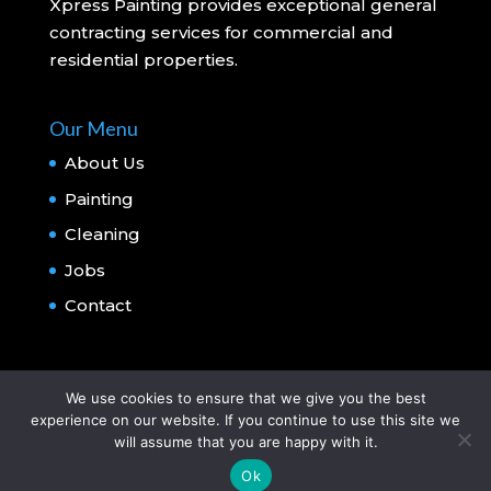
Xpress Painting provides exceptional general
contracting services for commercial and
residential properties.
Our Menu
About Us
Painting
Cleaning
Jobs
Contact
We use cookies to ensure that we give you the best
experience on our website. If you continue to use this site we
will assume that you are happy with it.
All rights reserved 2025.
Web Design by Cat
Ok
Marketing Canada