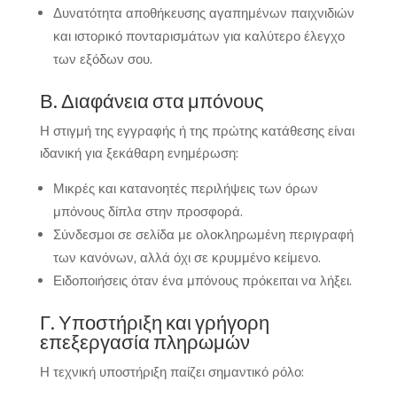
Δυνατότητα αποθήκευσης αγαπημένων παιχνιδιών
και ιστορικό πονταρισμάτων για καλύτερο έλεγχο
των εξόδων σου.
Β. Διαφάνεια στα μπόνους
Η στιγμή της εγγραφής ή της πρώτης κατάθεσης είναι
ιδανική για ξεκάθαρη ενημέρωση:
Μικρές και κατανοητές περιλήψεις των όρων
μπόνους δίπλα στην προσφορά.
Σύνδεσμοι σε σελίδα με ολοκληρωμένη περιγραφή
των κανόνων, αλλά όχι σε κρυμμένο κείμενο.
Ειδοποιήσεις όταν ένα μπόνους πρόκειται να λήξει.
Γ. Υποστήριξη και γρήγορη
επεξεργασία πληρωμών
Η τεχνική υποστήριξη παίζει σημαντικό ρόλο: