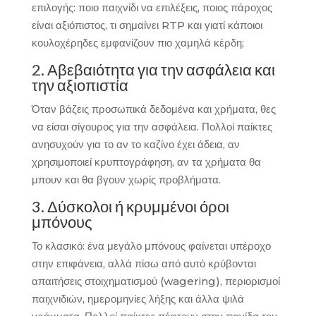
επιλογής: ποιο παιχνίδι να επιλέξεις, ποιος πάροχος
είναι αξιόπιστος, τι σημαίνει RTP και γιατί κάποιοι
κουλοχέρηδες εμφανίζουν πιο χαμηλά κέρδη;
2. Αβεβαιότητα για την ασφάλεια και
την αξιοπιστία
Όταν βάζεις προσωπικά δεδομένα και χρήματα, θες
να είσαι σίγουρος για την ασφάλεια. Πολλοί παίκτες
ανησυχούν για το αν το καζίνο έχει άδεια, αν
χρησιμοποιεί κρυπτογράφηση, αν τα χρήματα θα
μπουν και θα βγουν χωρίς προβλήματα.
3. Δύσκολοι ή κρυμμένοι όροι
μπόνους
Το κλασικό: ένα μεγάλο μπόνους φαίνεται υπέροχο
στην επιφάνεια, αλλά πίσω από αυτό κρύβονται
απαιτήσεις στοιχηματισμού (wagering), περιορισμοί
παιχνιδιών, ημερομηνίες λήξης και άλλα ψιλά