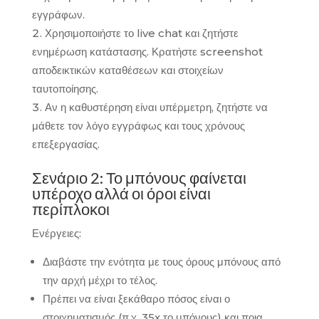
εγγράφων.
Χρησιμοποιήστε το live chat και ζητήστε
ενημέρωση κατάστασης. Κρατήστε screenshot
αποδεικτικών καταθέσεων και στοιχείων
ταυτοποίησης.
Αν η καθυστέρηση είναι υπέρμετρη, ζητήστε να
μάθετε τον λόγο εγγράφως και τους χρόνους
επεξεργασίας.
Σενάριο 2: Το μπόνους φαίνεται
υπέροχο αλλά οι όροι είναι
περίπλοκοι
Ενέργειες:
Διαβάστε την ενότητα με τους όρους μπόνους από
την αρχή μέχρι το τέλος.
Πρέπει να είναι ξεκάθαρο πόσος είναι ο
στοιχηματισμός (π.χ. 35x το μπόνους) και ποια