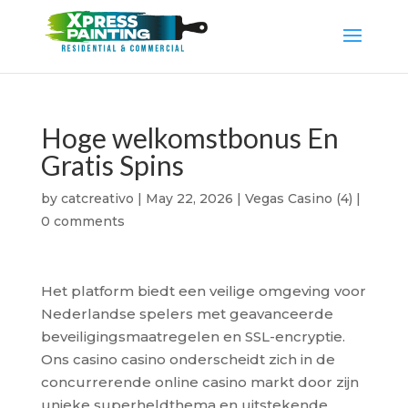
Hoge welkomstbonus En
Gratis Spins
by
catcreativo
|
May 22, 2026
|
Vegas Casino (4)
|
0 comments
Het platform biedt een veilige omgeving voor
Nederlandse spelers met geavanceerde
beveiligingsmaatregelen en SSL-encryptie.
Ons casino casino onderscheidt zich in de
concurrerende online casino markt door zijn
unieke superheldthema en uitstekende