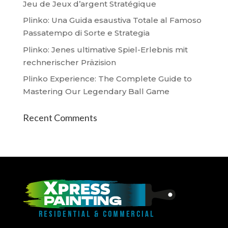
Jeu de Jeux d’argent Stratégique
Plinko: Una Guida esaustiva Totale al Famoso
Passatempo di Sorte e Strategia
Plinko: Jenes ultimative Spiel-Erlebnis mit
rechnerischer Präzision
Plinko Experience: The Complete Guide to
Mastering Our Legendary Ball Game
Recent Comments