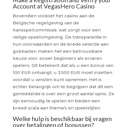
Account at VegasHero Casino
Bovendien voldoet het casino aan de
Belgische regelgeving van de
Kansspelcommissie, wat zorgt voor een
veilige speelomgeving. De transparantie in
hun voorwaarden en de brede selectie aan
gokkasten maken het een betrouwbare
keuze voor zowel beginners als ervaren
spelers. Dit betekent dat als u een bonus van
100 EUR ontvangt, u 3.500 EUR moet inzetten
voordat u winsten kunt opnemen. Het is
echter belangrijk om te begrijpen dat dit een
gemiddelde is over een groot aantal spins. Ze
zijn eenvoudig te spelen en bieden een
breed scala aan thema’s en speelstijlen.
Welke hulp is beschikbaar bij vragen
over betalingen of bonussen?