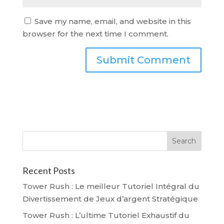
Save my name, email, and website in this
browser for the next time I comment.
Recent Posts
Tower Rush : Le meilleur Tutoriel Intégral du
Divertissement de Jeux d’argent Stratégique
Tower Rush : L’ultime Tutoriel Exhaustif du