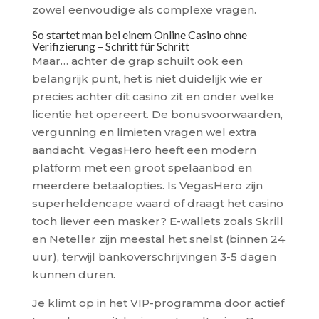
zowel eenvoudige als complexe vragen.
So startet man bei einem Online Casino ohne
Verifizierung – Schritt für Schritt
Maar… achter de grap schuilt ook een
belangrijk punt, het is niet duidelijk wie er
precies achter dit casino zit en onder welke
licentie het opereert. De bonusvoorwaarden,
vergunning en limieten vragen wel extra
aandacht. VegasHero heeft een modern
platform met een groot spelaanbod en
meerdere betaalopties. Is VegasHero zijn
superheldencape waard of draagt het casino
toch liever een masker? E-wallets zoals Skrill
en Neteller zijn meestal het snelst (binnen 24
uur), terwijl bankoverschrijvingen 3-5 dagen
kunnen duren.
Je klimt op in het VIP-programma door actief