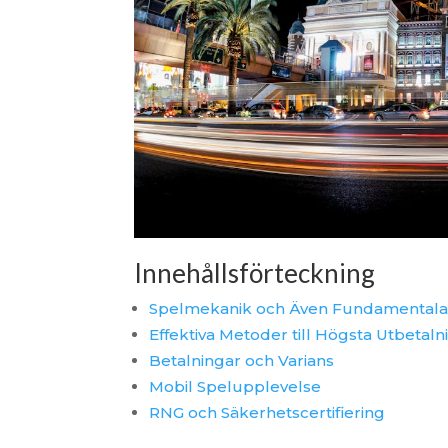
Innehållsförteckning
Spelmekanik och Även Fundamental
Effektiva Metoder till Högsta Utbetaln
Betalningar och Varians
Mobil Spelupplevelse
RNG och Säkerhetscertifiering