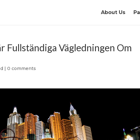
About Us
Pa
r Fullständiga Vägledningen Om
ed
|
0 comments