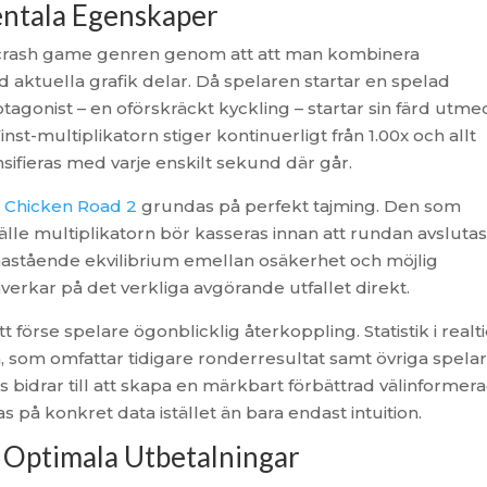
ntala Egenskaper
 crash game genren genom att att man kombinera
aktuella grafik delar. Då spelaren startar en spelad
agonist – en oförskräckt kyckling – startar sin färd utme
 Vinst-multiplikatorn stiger kontinuerligt från 1.00x och allt
sifieras med varje enskilt sekund där går.
m
Chicken Road 2
grundas på perfekt tajming. Den som
lfälle multiplikatorn bör kasseras innan att rundan avsluta
enastående ekvilibrium emellan osäkerhet och möjlig
verkar på det verkliga avgörande utfallet direkt.
tt förse spelare ögonblicklig återkoppling. Statistik i realt
n, som omfattar tidigare ronderresultat samt övriga spela
s bidrar till att skapa en märkbart förbättrad välinformer
 på konkret data istället än bara endast intuition.
 Optimala Utbetalningar