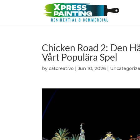
Chicken Road 2: Den Hä
Vårt Populära Spel
by
catcreativo
|
Jun 10, 2026
|
Uncategoriz