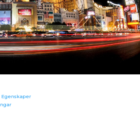
a Egenskaper
ingar