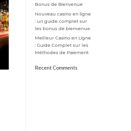
Bonus de Bienvenue
Nouveau casino en ligne
: un guide complet sur
les bonus de bienvenue
Meilleur Casino en Ligne
: Guide Complet sur les
Méthodes de Paiement
Recent Comments