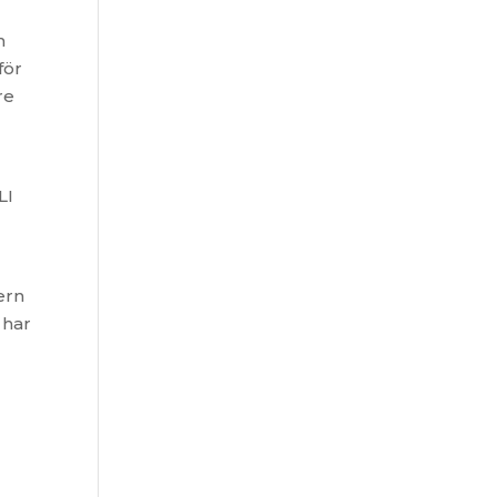
m
för
re
LI
ern
 har