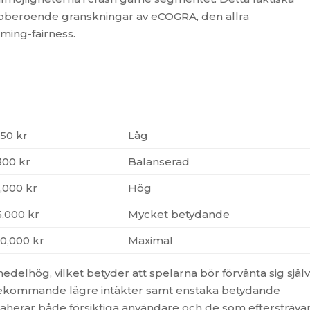
m oberoende granskningar av eCOGRA, den allra
ming-fairness.
150 kr
Låg
300 kr
Balanserad
1,000 kr
Hög
5,000 kr
Mycket betydande
10,000 kr
Maximal
medelhög, vilket betyder att spelarna bör förvänta sig själ
förekommande lägre intäkter samt enstaka betydande
traherar både försiktiga användare och de som eftersträva