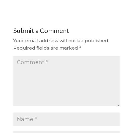
Submit a Comment
Your email address will not be published.
Required fields are marked
*