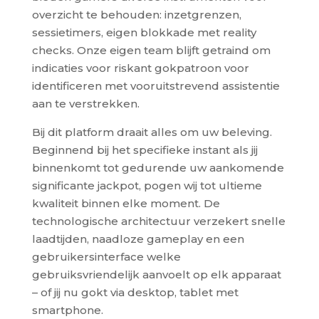
overzicht te behouden: inzetgrenzen,
sessietimers, eigen blokkade met reality
checks. Onze eigen team blijft getraind om
indicaties voor riskant gokpatroon voor
identificeren met vooruitstrevend assistentie
aan te verstrekken.
Bij dit platform draait alles om uw beleving.
Beginnend bij het specifieke instant als jij
binnenkomt tot gedurende uw aankomende
significante jackpot, pogen wij tot ultieme
kwaliteit binnen elke moment. De
technologische architectuur verzekert snelle
laadtijden, naadloze gameplay en een
gebruikersinterface welke
gebruiksvriendelijk aanvoelt op elk apparaat
– of jij nu gokt via desktop, tablet met
smartphone.