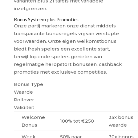
varianten plus 21 tafels met variabele
inzetgrenzen.
Bonus Systeem plus Promoties
Onze partij markeren onze dienst middels
transparante bonusregels vrij van verstopte
voorwaarden. Onze eigen welkomstbonus
biedt fresh spelers een excellente start,
terwijl lopende spelers genieten van
regelmatige heropstort bonussen, cashback
promoties met exclusieve competities.
Bonus Type
Waarde
Rollover
Validiteit
Welcome
35x bonus
100% tot €250
Bonus
waarde
Week
50% naar
30x bonus