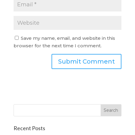
Save my name, email, and website in this
browser for the next time I comment.
Recent Posts