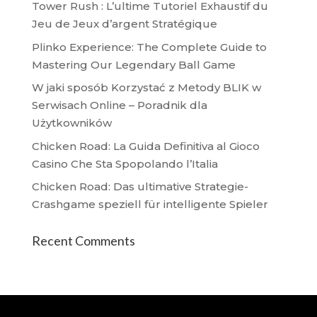
Tower Rush : L’ultime Tutoriel Exhaustif du
Jeu de Jeux d’argent Stratégique
Plinko Experience: The Complete Guide to
Mastering Our Legendary Ball Game
W jaki sposób Korzystać z Metody BLIK w
Serwisach Online – Poradnik dla
Użytkowników
Chicken Road: La Guida Definitiva al Gioco
Casino Che Sta Spopolando l’Italia
Chicken Road: Das ultimative Strategie-
Crashgame speziell für intelligente Spieler
Recent Comments