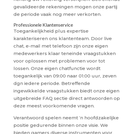
gevalideerde rekeningen mogen onze partij
de periode vaak nog meer verkorten.
Professionele Klantenservice
Toegankelijkheid plus expertise
karakteriseren ons klantenteam. Door live
chat, e-mail met telefoon zijn onze eigen
medewerkers klaar teneinde vraagstukken
voor oplossen met problemen voor tot
lossen. Onze eigen chatfunctie wordt
toegankelijk van 09:00 naar 01:00 uur, zeven
dgn iedere periode. Betreffende
ingewikkelde vraagstukken biedt onze eigen
uitgebreide FAQ sectie direct antwoorden op
deze meest voorkomende vragen.
Verantwoord spelen neemt ‘n hoofdzakelijke
positie gedurende binnen onze visie. We
bieden gamers diverse instrumenten voor