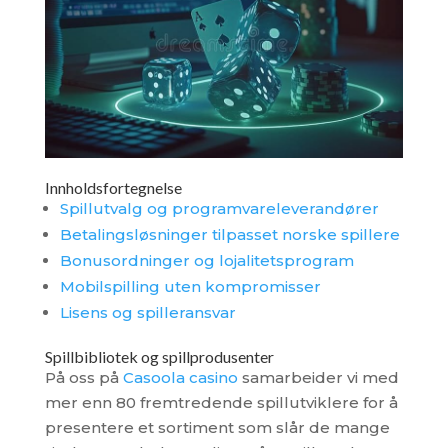
Innholdsfortegnelse
Spillutvalg og programvareleverandører
Betalingsløsninger tilpasset norske spillere
Bonusordninger og lojalitetsprogram
Mobilspilling uten kompromisser
Lisens og spilleransvar
Spillbibliotek og spillprodusenter
På oss på
Casoola casino
samarbeider vi med
mer enn 80 fremtredende spillutviklere for å
presentere et sortiment som slår de mange