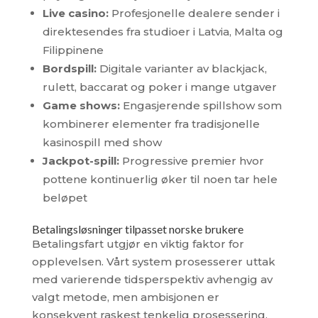
Live casino:
Profesjonelle dealere sender i
direktesendes fra studioer i Latvia, Malta og
Filippinene
Bordspill:
Digitale varianter av blackjack,
rulett, baccarat og poker i mange utgaver
Game shows:
Engasjerende spillshow som
kombinerer elementer fra tradisjonelle
kasinospill med show
Jackpot-spill:
Progressive premier hvor
pottene kontinuerlig øker til noen tar hele
beløpet
Betalingsløsninger tilpasset norske brukere
Betalingsfart utgjør en viktig faktor for
opplevelsen. Vårt system prosesserer uttak
med varierende tidsperspektiv avhengig av
valgt metode, men ambisjonen er
konsekvent raskest tenkelig prosessering.