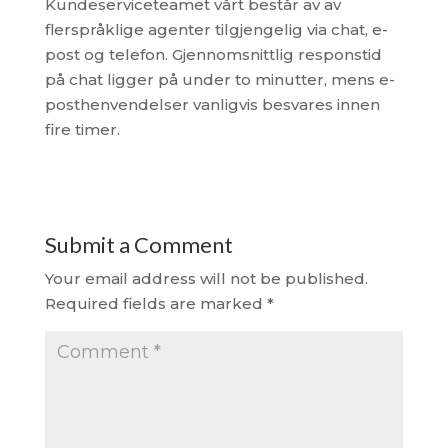
Kundeserviceteamet vårt består av av
flerspråklige agenter tilgjengelig via chat, e-
post og telefon. Gjennomsnittlig responstid
på chat ligger på under to minutter, mens e-
posthenvendelser vanligvis besvares innen
fire timer.
Submit a Comment
Your email address will not be published.
Required fields are marked
*