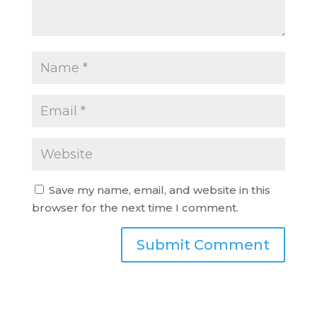
Save my name, email, and website in this
browser for the next time I comment.