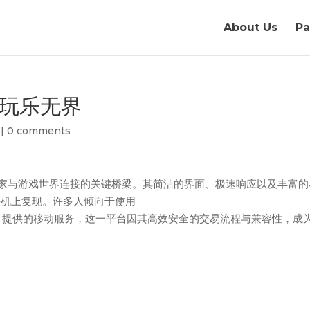
About Us
Pa
用 玩乐无界
|
0 comments
为玩家与游戏世界连接的关键桥梁。其简洁的界面、极速响应以及丰富的
手机上复现。许多人倾向于使用
提供的移动服务，这一平台因其高效安全的交易流程与兼容性，成