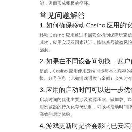
能，进而形成积极的循环。
常见问题解答
1. 如何确保移动 Casino 应用
移动 Casino 应用通过多层安全机制保障玩家
其次，应用实现双因素认证，降低账号被盗风
漏洞。
2. 如果在不同设备间切换，账
是的，Casino 应用使用云端同步与本地缓存的组
换。账号信息（比如游戏进度与余额）会实时
3. 应用的启动时间可以进一步
启动时间的优化主要涉及资源压缩、懒加载、Criti
用浏览器的持久化存储机制，可以将启动时间
高效的启动体验。
4. 游戏更新时是否会影响已安