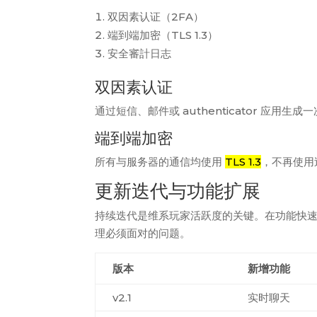
双因素认证（2FA）
端到端加密（TLS 1.3）
安全審計日志
双因素认证
通过短信、邮件或 authenticator 应用
端到端加密
所有与服务器的通信均使用
TLS 1.3
，不再使用
更新迭代与功能扩展
持续迭代是维系玩家活跃度的关键。在功能快
理必须面对的问题。
版本
新增功能
v2.1
实时聊天