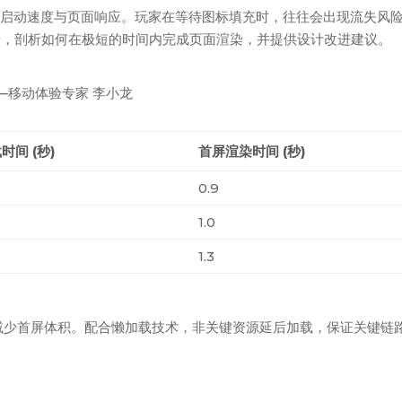
取决于启动速度与页面响应。玩家在等待图标填充时，往往会出现流失风
析，剖析如何在极短的时间内完成页面渲染，并提供设计改进建议。
—移动体验专家 李小龙
时间 (秒)
首屏渲染时间 (秒)
0.9
1.0
1.3
减少首屏体积。配合懒加载技术，非关键资源延后加载，保证关键链