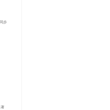
台同步
显著