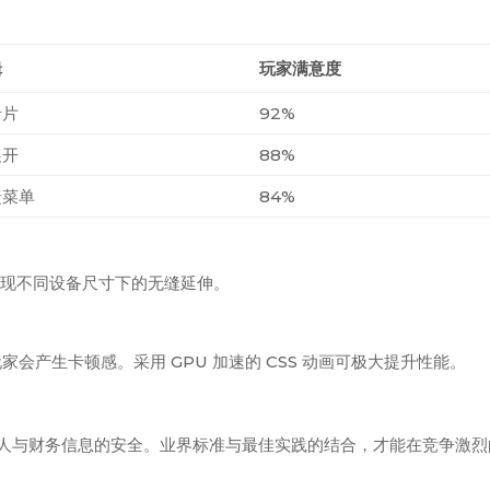
辑
玩家满意度
卡片
92%
展开
88%
捷菜单
84%
查询，实现不同设备尺寸下的无缝延伸。
会产生卡顿感。采用 GPU 加速的 CSS 动画可极大提升性能。
家个人与财务信息的安全。业界标准与最佳实践的结合，才能在竞争激