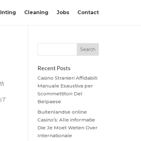
inting
Cleaning
Jobs
Contact
Recent Posts
Casino Stranieri Affidabili:
功
Manuale Esaustiva per
Scommettitori Del
为了
Belpaese
Buitenlandse online
Casino’s: Alle informatie
Die Je Moet Weten Over
Internationale