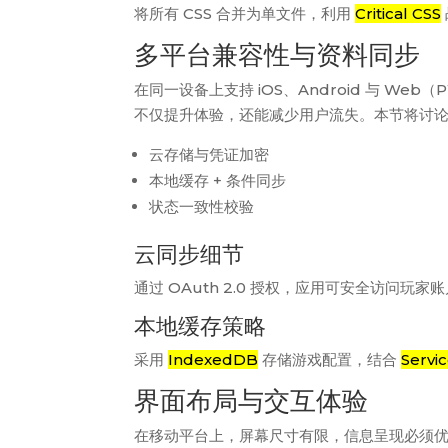
将所有 CSS 合并为单文件，利用
Critical CSS
多平台兼容性与资料同步
在同一设备上支持 iOS、Android 与 
不仅提升体验，还能减少用户流失。本节将讨
云存储与凭证加密
本地缓存 + 条件同步
状态一致性校验
云同步细节
通过 OAuth 2.0 授权，应用可安全访问玩
本地缓存策略
采用
IndexedDB
存储游戏配置，结合
Servi
界面布局与交互体验
在移动平台上，屏幕尺寸有限，信息呈现必须