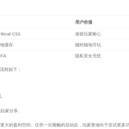
用户价值
tical CSS
保留玩家耐心
本地缓存
随时随地可玩
2FA
隐私安全无忧
用流程如下：
戏。
他玩家分享。
与更大的盈利空间。仅凭一次顺畅的启动后，玩家更倾向于尝试更多