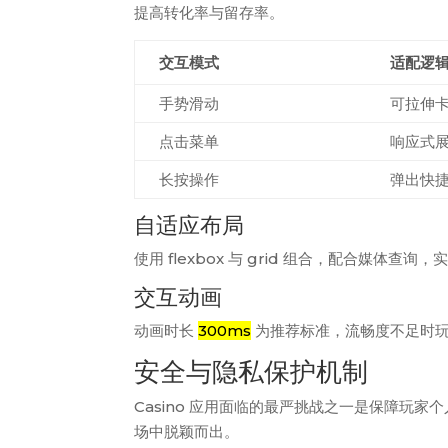
提高转化率与留存率。
交互模式
适配逻
手势滑动
可拉伸
点击菜单
响应式
长按操作
弹出快
自适应布局
使用 flexbox 与 grid 组合，配合媒体
交互动画
动画时长
300ms
为推荐标准，流畅度不足时玩家
安全与隐私保护机制
Casino 应用面临的最严挑战之一是保障玩
场中脱颖而出。