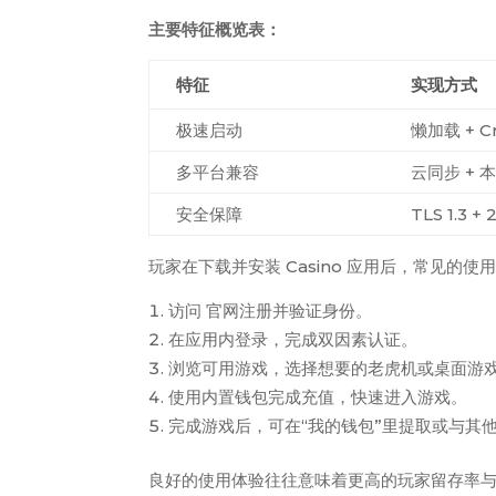
主要特征概览表：
特征
实现方式
极速启动
懒加载 + Cri
多平台兼容
云同步 + 
安全保障
TLS 1.3 + 
玩家在下载并安装 Casino 应用后，常见的使
访问 官网注册并验证身份。
在应用内登录，完成双因素认证。
浏览可用游戏，选择想要的老虎机或桌面游
使用内置钱包完成充值，快速进入游戏。
完成游戏后，可在“我的钱包”里提取或与其
良好的使用体验往往意味着更高的玩家留存率