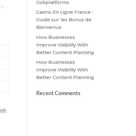
Gokplatforms
险，
Casino En Ligne France :
Guide sur les Bonus de
Bienvenue
How Businesses
Improve Visibility With
Better Content Planning
How Businesses
Improve Visibility With
Better Content Planning
Recent Comments
路的