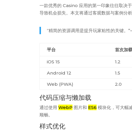
一款优秀的 Casino 应用的第一印象往往
导致机会损失。本文将通过客观数据与案例分
“精简的资源调用是提升玩家粘性的关键。”
平台
首次加载
iOS 15
1.2
Android 12
1.5
Web (PWA)
2.0
代码压缩与懒加载
通过使用
WebP
图片和
ES6
模块化，可大幅
顺畅。
样式优化