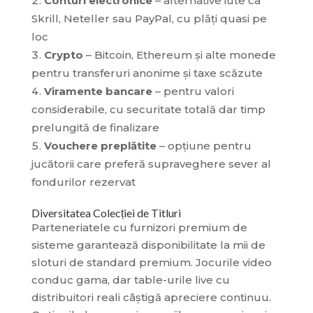
Conturi electronice
– alternative iute ca
Skrill, Neteller sau PayPal, cu plăți quasi pe
loc
Crypto
– Bitcoin, Ethereum și alte monede
pentru transferuri anonime și taxe scăzute
Viramente bancare
– pentru valori
considerabile, cu securitate totală dar timp
prelungită de finalizare
Vouchere preplătite
– opțiune pentru
jucătorii care preferă supraveghere sever al
fondurilor rezervat
Diversitatea Colecției de Titluri
Parteneriatele cu furnizori premium de
sisteme garantează disponibilitate la mii de
sloturi de standard premium. Jocurile video
conduc gama, dar table-urile live cu
distribuitori reali câștigă apreciere continuu.