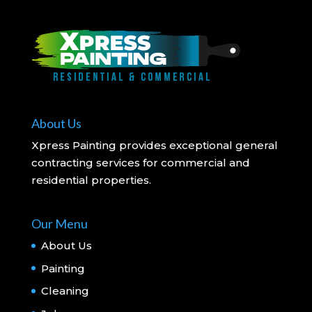
About Us
Xpress Painting provides exceptional general
contracting services for commercial and
residential properties.
Our Menu
About Us
Painting
Cleaning