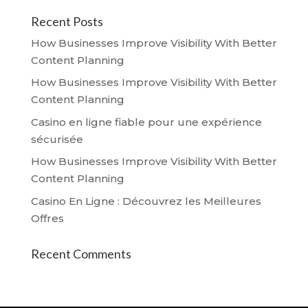
Recent Posts
How Businesses Improve Visibility With Better
Content Planning
How Businesses Improve Visibility With Better
Content Planning
Casino en ligne fiable pour une expérience
sécurisée
How Businesses Improve Visibility With Better
Content Planning
Casino En Ligne : Découvrez les Meilleures
Offres
Recent Comments