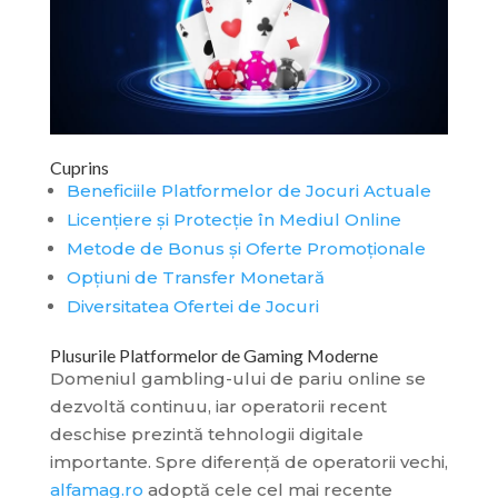
Cuprins
Beneficiile Platformelor de Jocuri Actuale
Licențiere și Protecție în Mediul Online
Metode de Bonus și Oferte Promoționale
Opțiuni de Transfer Monetară
Diversitatea Ofertei de Jocuri
Plusurile Platformelor de Gaming Moderne
Domeniul gambling-ului de pariu online se
dezvoltă continuu, iar operatorii recent
deschise prezintă tehnologii digitale
importante. Spre diferență de operatorii vechi,
alfamag.ro
adoptă cele cel mai recente