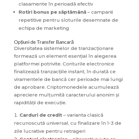
clasamente în perioadă efectiv
Rotiri bonus pe săptămână
– campanii
repetitive pentru sloturile desemnate de
echipa de marketing
Opțiuni de Transfer Bancară
Diversitatea sistemelor de tranzacționare
formează un element esențial în alegerea
platformei potrivite. Conturile electronice
finalizează tranzacțiile instant, în durată ce
viramentele de bancă cer perioade mai lungi
de aprobare. Criptomonedele acumulează
apreciere mulțumită caracterului anonim și
rapidității de execuție.
Carduri de credit
– varianta clasică
recunoscută universal, cu finalizare în 1-3 de
zile lucrative pentru retrageri