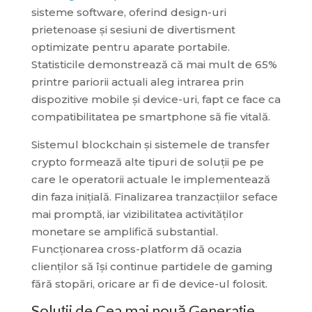
sisteme software, oferind design-uri
prietenoase și sesiuni de divertisment
optimizate pentru aparate portabile.
Statisticile demonstrează că mai mult de 65%
printre pariorii actuali aleg intrarea prin
dispozitive mobile și device-uri, fapt ce face ca
compatibilitatea pe smartphone să fie vitală.
Sistemul blockchain și sistemele de transfer
crypto formează alte tipuri de soluții pe pe
care le operatorii actuale le implementează
din faza inițială. Finalizarea tranzacțiilor seface
mai promptă, iar vizibilitatea activităților
monetare se amplifică substantial.
Funcționarea cross-platform dă ocazia
clienților să își continue partidele de gaming
fără stopări, oricare ar fi de device-ul folosit.
Soluții de Cea mai nouă Generație