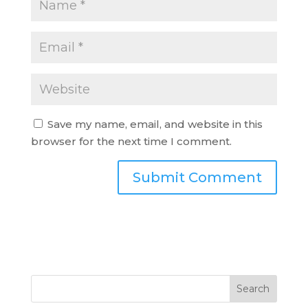
Save my name, email, and website in this
browser for the next time I comment.