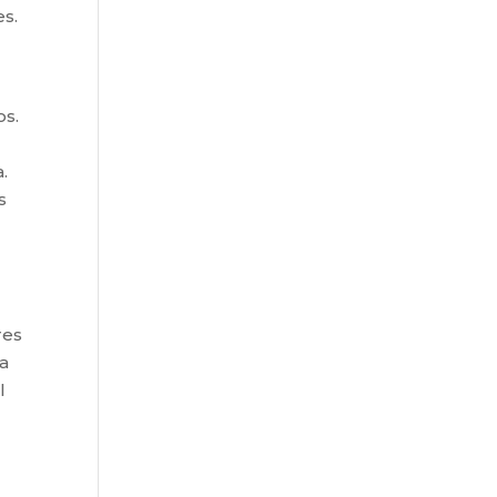
es.
os.
.
s
res
da
l