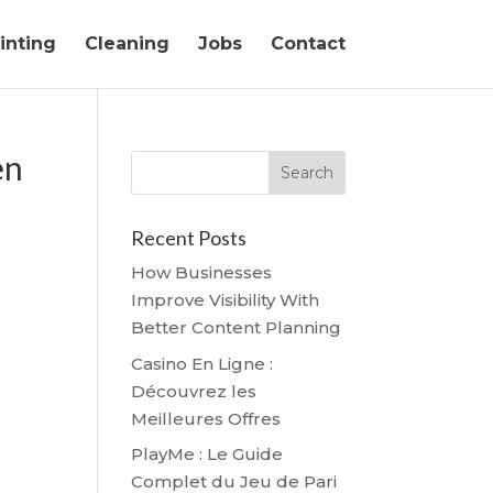
inting
Cleaning
Jobs
Contact
en
Recent Posts
How Businesses
Improve Visibility With
Better Content Planning
Casino En Ligne :
Découvrez les
Meilleures Offres
PlayMe : Le Guide
Complet du Jeu de Pari