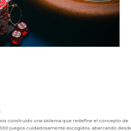
a
mos construido una sistema que redefine el concepto de
os 3.000 juegos cuidadosamente escogidos, abarcando desd