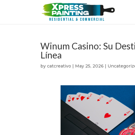
Winum Casino: Su Dest
Línea
by
catcreativo
|
May 25, 2026
|
Uncategoriz