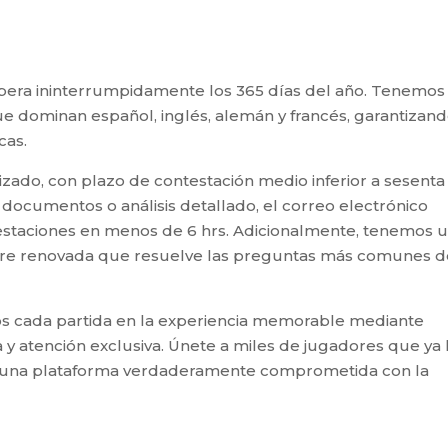
opera ininterrumpidamente los 365 días del año. Tenemos
ue dominan español, inglés, alemán y francés, garantizan
cas.
lizado, con plazo de contestación medio inferior a sesenta
ocumentos o análisis detallado, el correo electrónico
ntestaciones en menos de 6 hrs. Adicionalmente, tenemos 
pre renovada que resuelve las preguntas más comunes d
s cada partida en la experiencia memorable mediante
y atención exclusiva. Únete a miles de jugadores que ya
en una plataforma verdaderamente comprometida con la