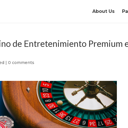
About Us
Pa
ino de Entretenimiento Premium 
ed
|
0 comments