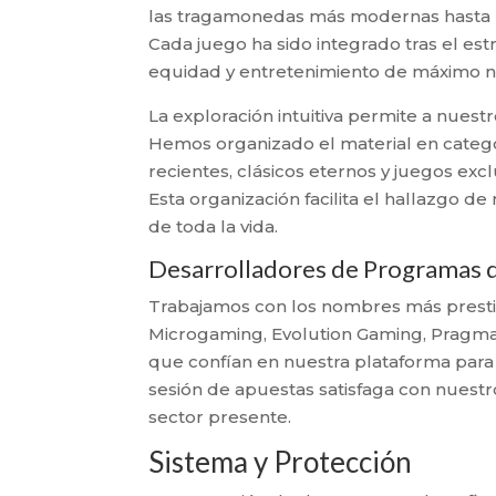
las tragamonedas más modernas hasta la
Cada juego ha sido integrado tras el est
equidad y entretenimiento de máximo ni
La exploración intuitiva permite a nues
Hemos organizado el material en catego
recientes, clásicos eternos y juegos exc
Esta organización facilita el hallazgo de
de toda la vida.
Desarrolladores de Programas 
Trabajamos con los nombres más prestig
Microgaming, Evolution Gaming, Pragmat
que confían en nuestra plataforma para 
sesión de apuestas satisfaga con nuestr
sector presente.
Sistema y Protección