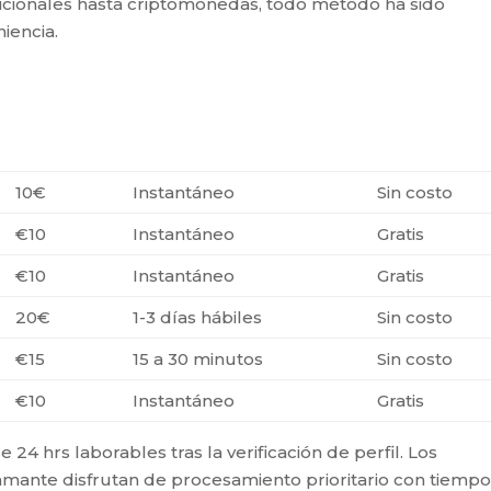
dicionales hasta criptomonedas, todo método ha sido
iencia.
10€
Instantáneo
Sin costo
€10
Instantáneo
Gratis
€10
Instantáneo
Gratis
20€
1-3 días hábiles
Sin costo
€15
15 a 30 minutos
Sin costo
€10
Instantáneo
Gratis
24 hrs laborables tras la verificación de perfil. Los
amante disfrutan de procesamiento prioritario con tiemp