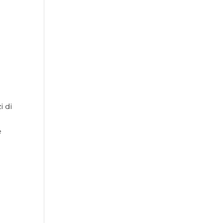
i di
e