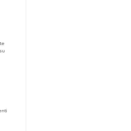
ate
 su
nti