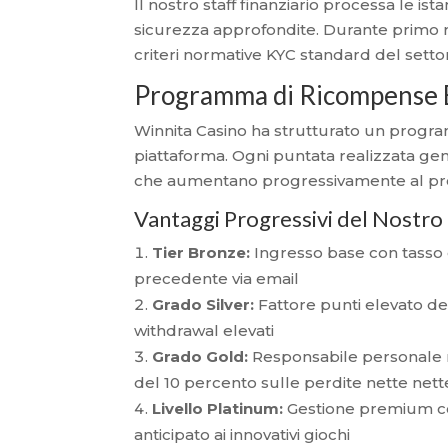
Il nostro staff finanziario processa le i
sicurezza approfondite. Durante primo rit
criteri normative KYC standard del setto
Programma di Ricompense 
Winnita Casino ha strutturato un program
piattaforma. Ogni puntata realizzata gene
che aumentano progressivamente al prog
Vantaggi Progressivi del Nostro 
Tier Bronze:
Ingresso base con tasso 
precedente via email
Grado Silver:
Fattore punti elevato del
withdrawal elevati
Grado Gold:
Responsabile personale ris
del 10 percento sulle perdite nette nett
Livello Platinum:
Gestione premium con 
anticipato ai innovativi giochi