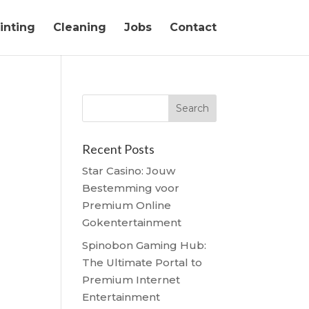
inting
Cleaning
Jobs
Contact
Recent Posts
Star Casino: Jouw
Bestemming voor
Premium Online
Gokentertainment
Spinobon Gaming Hub:
The Ultimate Portal to
Premium Internet
Entertainment