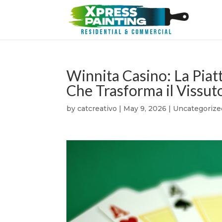
Winnita Casino: La Piat
Che Trasforma il Vissut
by
catcreativo
|
May 9, 2026
|
Uncategorize