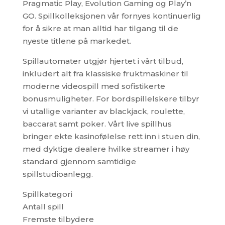
Pragmatic Play, Evolution Gaming og Play’n
GO. Spillkolleksjonen vår fornyes kontinuerlig
for å sikre at man alltid har tilgang til de
nyeste titlene på markedet.
Spillautomater utgjør hjertet i vårt tilbud,
inkludert alt fra klassiske fruktmaskiner til
moderne videospill med sofistikerte
bonusmuligheter. For bordspillelskere tilbyr
vi utallige varianter av blackjack, roulette,
baccarat samt poker. Vårt live spillhus
bringer ekte kasinofølelse rett inn i stuen din,
med dyktige dealere hvilke streamer i høy
standard gjennom samtidige
spillstudioanlegg.
Spillkategori
Antall spill
Fremste tilbydere