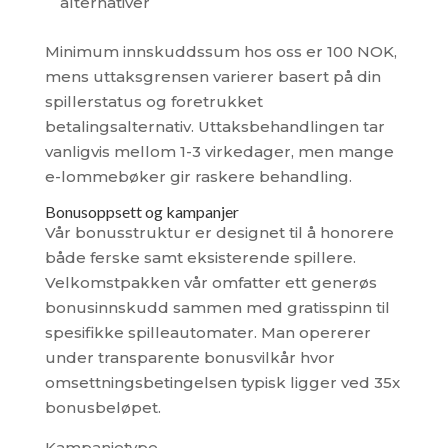
alternativer
Minimum innskuddssum hos oss er 100 NOK,
mens uttaksgrensen varierer basert på din
spillerstatus og foretrukket
betalingsalternativ. Uttaksbehandlingen tar
vanligvis mellom 1-3 virkedager, men mange
e-lommebøker gir raskere behandling.
Bonusoppsett og kampanjer
Vår bonusstruktur er designet til å honorere
både ferske samt eksisterende spillere.
Velkomstpakken vår omfatter ett generøs
bonusinnskudd sammen med gratisspinn til
spesifikke spilleautomater. Man opererer
under transparente bonusvilkår hvor
omsettningsbetingelsen typisk ligger ved 35x
bonusbeløpet.
Kampanjetype