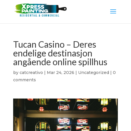
Tucan Casino – Deres
endelige destinasjon
angående online spillhus
by
catcreativo
|
Mar 24, 2026
|
Uncategorized
|
0
comments