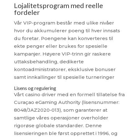
Lojalitetsprogram med reelle
fordeler
Vår VIP-program består med ulike nivåer
hvor du akkumulerer poeng til hver innsats
du foretar. Poengene kan konverteres til
ekte penger eller brukes for spesielle
kampanjer. Høyere VIP-trinn gir raskere
uttaksbehandling, dedikerte
kontoadministratorer, eksklusive bonuser
samt innkallinger til spesielle turneringer
Lisens og regulering
Vårt casino driver med en formell tillatelse fra
Curaçao eGaming Authority (lisensnummer:
8048/JAZ2020-013), som garanterer at
samtlige våres operasjoner overholder
rigorøse globale standarder. Denne
lisensieringen ble først opprettet i 1996, og