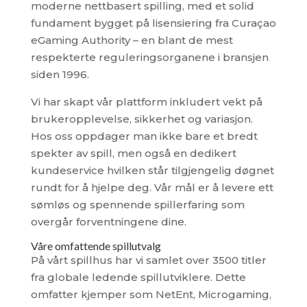
moderne nettbasert spilling, med et solid
fundament bygget på lisensiering fra Curaçao
eGaming Authority – en blant de mest
respekterte reguleringsorganene i bransjen
siden 1996.
Vi har skapt vår plattform inkludert vekt på
brukeropplevelse, sikkerhet og variasjon.
Hos oss oppdager man ikke bare et bredt
spekter av spill, men også en dedikert
kundeservice hvilken står tilgjengelig døgnet
rundt for å hjelpe deg. Vår mål er å levere ett
sømløs og spennende spillerfaring som
overgår forventningene dine.
Våre omfattende spillutvalg
På vårt spillhus har vi samlet over 3500 titler
fra globale ledende spillutviklere. Dette
omfatter kjemper som NetEnt, Microgaming,