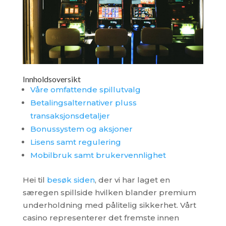
Innholdsoversikt
Våre omfattende spillutvalg
Betalingsalternativer pluss
transaksjonsdetaljer
Bonussystem og aksjoner
Lisens samt regulering
Mobilbruk samt brukervennlighet
Hei til
besøk siden
, der vi har laget en
særegen spillside hvilken blander premium
underholdning med pålitelig sikkerhet. Vårt
casino representerer det fremste innen