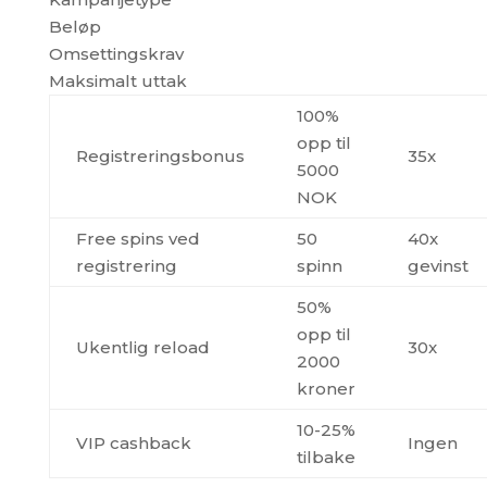
Beløp
Omsettingskrav
Maksimalt uttak
100%
opp til
Registreringsbonus
35x
5000
NOK
Free spins ved
50
40x
registrering
spinn
gevinst
50%
opp til
Ukentlig reload
30x
2000
kroner
10-25%
VIP cashback
Ingen
tilbake