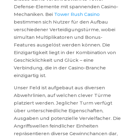
Defense-Elemente mit spannenden Casino-
Mechaniken. Bei
Tower Rush Casino
bestimmen sich Nutzer für den Aufbau
verschiedener Verteidigungstürme, wobei
simultan Multiplikatoren und Bonus-
Features ausgelöst werden können. Die
Einzigartigkeit liegt in der Kombination von
Geschicklichkeit und Glück – eine
Verbindung, die in der Casino-Branche
einzigartig ist.
Unser Feld ist aufgebaut aus diversen
Abwehrlinien, auf welchen clever Türme
platziert werden. Jeglicher Turm verfügt
über unterschiedliche Eigenschaften,
Ausgaben und potenzielle Vervielfacher. Die
Angriffswellen feindlicher Einheiten
repräsentieren diverse Gewinnchancen dar,