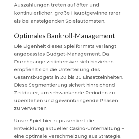
Auszahlungen treten auf öfter und
kontinuierlicher, große Hauptgewinne rarer
als bei ansteigenden Spielautomaten.
Optimales Bankroll-Management
Die Eigenheit dieses Spielformats verlangt
angepasstes Budget-Management. Da
Durchgänge zeitintensiver sich hinziehen,
empfiehlt sich die Unterteilung des
Gesamtbudgets in 20 bis 30 Einsatzeinheiten.
Diese Segmentierung sichert hinreichend
Zeitdauer, um schwankende Perioden zu
überstehen und gewinnbringende Phasen
zu verwerten.
Unser Spiel hier repräsentiert die
Entwicklung aktueller Casino-Unterhaltung –
eine optimale Verschmelzung aus Strategie,