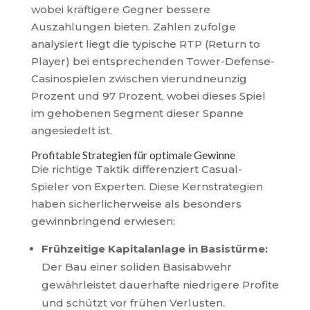
wobei kräftigere Gegner bessere
Auszahlungen bieten. Zahlen zufolge
analysiert liegt die typische RTP (Return to
Player) bei entsprechenden Tower-Defense-
Casinospielen zwischen vierundneunzig
Prozent und 97 Prozent, wobei dieses Spiel
im gehobenen Segment dieser Spanne
angesiedelt ist.
Profitable Strategien für optimale Gewinne
Die richtige Taktik differenziert Casual-
Spieler von Experten. Diese Kernstrategien
haben sicherlicherweise als besonders
gewinnbringend erwiesen:
Frühzeitige Kapitalanlage in Basistürme:
Der Bau einer soliden Basisabwehr
gewährleistet dauerhafte niedrigere Profite
und schützt vor frühen Verlusten.