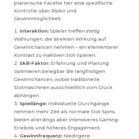
planerische Facette hier eine spezifische
Kontrolle über Risiko und
Gewinnmöglichkeit.
Interaktion:
Spieler treffen stetig
Wählungen, die direkten Wirkung auf
Gewinnchancen nehmen – ein elementarer
Kontrast zu inaktiven Slot-Spielen.
Skill-Faktor:
Erfahrung und Planung
optimieren belegbar die langfristigen
Gewinnchancen, wobei traditionelle
Slotmaschinen ausschließlich vom Glück
abhängen.
Spiellänge:
Individuelle Durchgänge
nehmen mehr Zeit als normale Slot-Spins,
bieten allerdings aber intensiveres Gaming-
Erlebnis und höheres Engagement.
Gewinnfrequenz:
Niedrigere