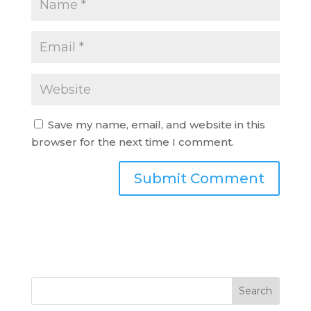
Save my name, email, and website in this
browser for the next time I comment.