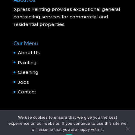
Xpress Painting provides exceptional general
contracting services for commercial and
residential properties.
Our Menu
About Us
Painting
Cleaning
Jobs
Contact
We use cookies to ensure that we give you the best
experience on our website. If you continue to use this site we
will assume that you are happy with it.
All rights reserved 2025.
Web Design by Cat