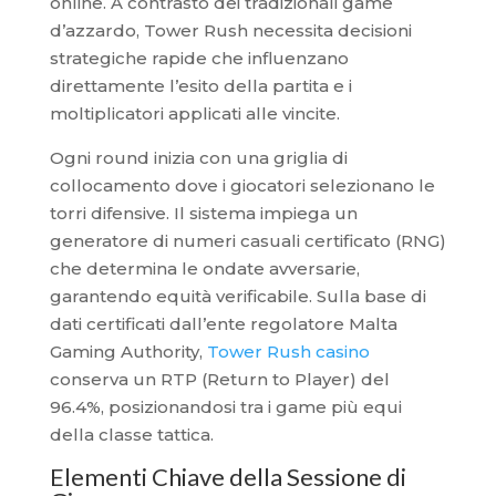
online. A contrasto dei tradizionali game
d’azzardo, Tower Rush necessita decisioni
strategiche rapide che influenzano
direttamente l’esito della partita e i
moltiplicatori applicati alle vincite.
Ogni round inizia con una griglia di
collocamento dove i giocatori selezionano le
torri difensive. Il sistema impiega un
generatore di numeri casuali certificato (RNG)
che determina le ondate avversarie,
garantendo equità verificabile. Sulla base di
dati certificati dall’ente regolatore Malta
Gaming Authority,
Tower Rush casino
conserva un RTP (Return to Player) del
96.4%, posizionandosi tra i game più equi
della classe tattica.
Elementi Chiave della Sessione di