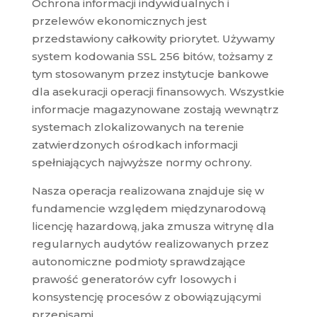
Ochrona informacji indywidualnych i
przelewów ekonomicznych jest
przedstawiony całkowity priorytet. Używamy
system kodowania SSL 256 bitów, tożsamy z
tym stosowanym przez instytucje bankowe
dla asekuracji operacji finansowych. Wszystkie
informacje magazynowane zostają wewnątrz
systemach zlokalizowanych na terenie
zatwierdzonych ośrodkach informacji
spełniających najwyższe normy ochrony.
Nasza operacja realizowana znajduje się w
fundamencie względem międzynarodową
licencję hazardową, jaka zmusza witrynę dla
regularnych audytów realizowanych przez
autonomiczne podmioty sprawdzające
prawość generatorów cyfr losowych i
konsystencję procesów z obowiązującymi
przepisami.