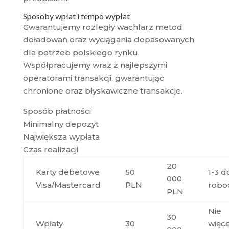
Sposoby wpłat i tempo wypłat
Gwarantujemy rozległy wachlarz metod
doładowań oraz wyciągania dopasowanych
dla potrzeb polskiego rynku.
Współpracujemy wraz z najlepszymi
operatorami transakcji, gwarantując
chronione oraz błyskawiczne transakcje.
Sposób płatności
Minimalny depozyt
Największa wypłata
Czas realizacji
20
Karty debetowe
50
1-3 d
000
Visa/Mastercard
PLN
robo
PLN
Nie
30
Wpłaty
30
więce