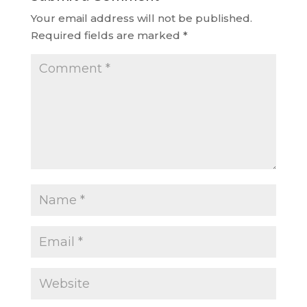
Your email address will not be published.
Required fields are marked
*