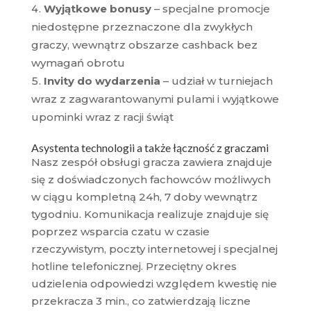
Wyjątkowe bonusy
– specjalne promocje
niedostępne przeznaczone dla zwykłych
graczy, wewnątrz obszarze cashback bez
wymagań obrotu
Invity do wydarzenia
– udział w turniejach
wraz z zagwarantowanymi pulami i wyjątkowe
upominki wraz z racji świąt
Asystenta technologii a także łączność z graczami
Nasz zespół obsługi gracza zawiera znajduje
się z doświadczonych fachowców możliwych
w ciągu kompletną 24h, 7 doby wewnątrz
tygodniu. Komunikacja realizuje znajduje się
poprzez wsparcia czatu w czasie
rzeczywistym, poczty internetowej i specjalnej
hotline telefonicznej. Przeciętny okres
udzielenia odpowiedzi względem kwestię nie
przekracza 3 min., co zatwierdzają liczne