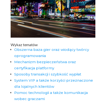
Wykaz tematów
Obszerna baza gier oraz wiodący twórcy
oprogramowania
Mechanizm bezpieczeństwa oraz
certyfikacja platformy
Sposoby transakcji i szybkość wypłat
System VIP a także korzyści przeznaczone
dla lojalnych klientów
Pomoc technologii a także komunikacja
wobec graczami