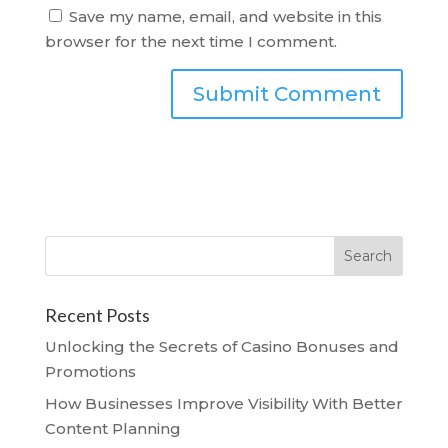
Save my name, email, and website in this
browser for the next time I comment.
Recent Posts
Unlocking the Secrets of Casino Bonuses and
Promotions
How Businesses Improve Visibility With Better
Content Planning