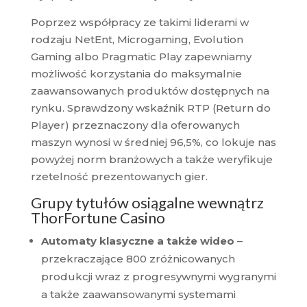
Poprzez współpracy ze takimi liderami w
rodzaju NetEnt, Microgaming, Evolution
Gaming albo Pragmatic Play zapewniamy
możliwość korzystania do maksymalnie
zaawansowanych produktów dostępnych na
rynku. Sprawdzony wskaźnik RTP (Return do
Player) przeznaczony dla oferowanych
maszyn wynosi w średniej 96,5%, co lokuje nas
powyżej norm branżowych a także weryfikuje
rzetelność prezentowanych gier.
Grupy tytułów osiągalne wewnątrz
ThorFortune Casino
Automaty klasyczne a także wideo
–
przekraczające 800 zróżnicowanych
produkcji wraz z progresywnymi wygranymi
a także zaawansowanymi systemami