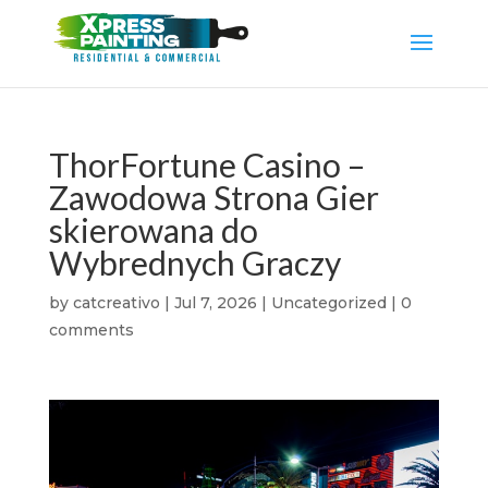
ThorFortune Casino –
Zawodowa Strona Gier
skierowana do
Wybrednych Graczy
by
catcreativo
|
Jul 7, 2026
|
Uncategorized
|
0
comments