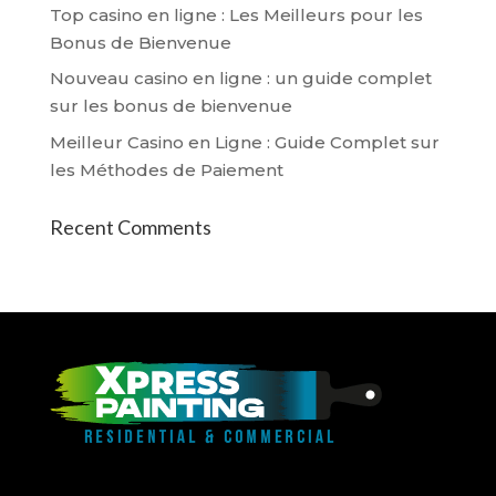
Top casino en ligne : Les Meilleurs pour les
Bonus de Bienvenue
Nouveau casino en ligne : un guide complet
sur les bonus de bienvenue
Meilleur Casino en Ligne : Guide Complet sur
les Méthodes de Paiement
Recent Comments