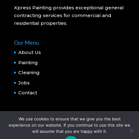
Xpress Painting provides exceptional general
contracting services for commercial and
residential properties.
Our Menu
About Us
Painting
Cleaning
Jobs
Contact
We use cookies to ensure that we give you the best
experience on our website. If you continue to use this site we
will assume that you are happy with it.
All rights reserved 2025.
Web Design by Cat