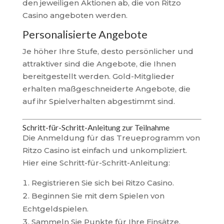
den jeweiligen Aktionen ab, die von Ritzo
Casino angeboten werden.
Personalisierte Angebote
Je höher Ihre Stufe, desto persönlicher und
attraktiver sind die Angebote, die Ihnen
bereitgestellt werden. Gold-Mitglieder
erhalten maßgeschneiderte Angebote, die
auf ihr Spielverhalten abgestimmt sind.
Schritt-für-Schritt-Anleitung zur Teilnahme
Die Anmeldung für das Treueprogramm von
Ritzo Casino ist einfach und unkompliziert.
Hier eine Schritt-für-Schritt-Anleitung:
Registrieren Sie sich bei Ritzo Casino.
Beginnen Sie mit dem Spielen von
Echtgeldspielen.
Sammeln Sie Punkte für Ihre Einsätze.