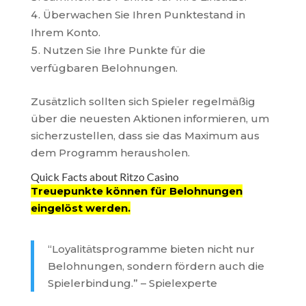
Überwachen Sie Ihren Punktestand in
Ihrem Konto.
Nutzen Sie Ihre Punkte für die
verfügbaren Belohnungen.
Zusätzlich sollten sich Spieler regelmäßig
über die neuesten Aktionen informieren, um
sicherzustellen, dass sie das Maximum aus
dem Programm herausholen.
Quick Facts about Ritzo Casino
Treuepunkte können für Belohnungen
eingelöst werden.
“Loyalitätsprogramme bieten nicht nur
Belohnungen, sondern fördern auch die
Spielerbindung.” – Spielexperte