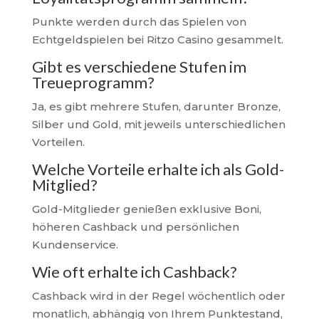
Punkte werden durch das Spielen von
Echtgeldspielen bei Ritzo Casino gesammelt.
Gibt es verschiedene Stufen im
Treueprogramm?
Ja, es gibt mehrere Stufen, darunter Bronze,
Silber und Gold, mit jeweils unterschiedlichen
Vorteilen.
Welche Vorteile erhalte ich als Gold-
Mitglied?
Gold-Mitglieder genießen exklusive Boni,
höheren Cashback und persönlichen
Kundenservice.
Wie oft erhalte ich Cashback?
Cashback wird in der Regel wöchentlich oder
monatlich, abhängig von Ihrem Punktestand,