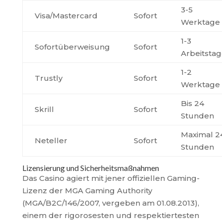
3-5
Visa/Mastercard
Sofort
Werktage
1-3
Sofortüberweisung
Sofort
Arbeitsta
1-2
Trustly
Sofort
Werktage
Bis 24
Skrill
Sofort
Stunden
Maximal 2
Neteller
Sofort
Stunden
Lizensierung und Sicherheitsmaßnahmen
Das Casino agiert mit jener offiziellen Gaming-
Lizenz der MGA Gaming Authority
(MGA/B2C/146/2007, vergeben am 01.08.2013),
einem der rigorosesten und respektiertesten