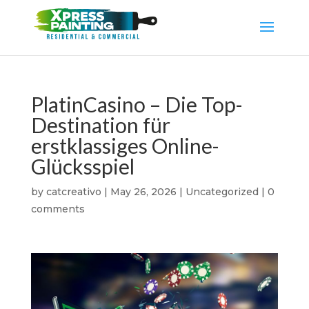
PlatinCasino – Die Top-
Destination für
erstklassiges Online-
Glücksspiel
by
catcreativo
|
May 26, 2026
|
Uncategorized
|
0
comments