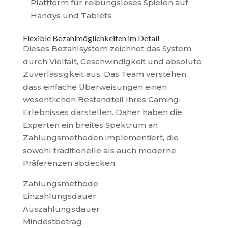
Plattform für reibungsloses Spielen auf
Handys und Tablets
Flexible Bezahlmöglichkeiten im Detail
Dieses Bezahlsystem zeichnet das System
durch Vielfalt, Geschwindigkeit und absolute
Zuverlässigkeit aus. Das Team verstehen,
dass einfache Überweisungen einen
wesentlichen Bestandteil Ihres Gaming-
Erlebnisses darstellen. Daher haben die
Experten ein breites Spektrum an
Zahlungsmethoden implementiert, die
sowohl traditionelle als auch moderne
Präferenzen abdecken.
Zahlungsmethode
Einzahlungsdauer
Auszahlungsdauer
Mindestbetrag