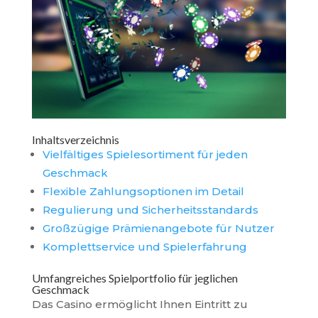
Inhaltsverzeichnis
Vielfältiges Spielesortiment für jeden
Geschmack
Flexible Zahlungsoptionen im Detail
Regulierung und Sicherheitsstandards
Großzügige Prämienangebote für Nutzer
Komplettservice und Spielerfahrung
Umfangreiches Spielportfolio für jeglichen
Geschmack
Das Casino ermöglicht Ihnen Eintritt zu