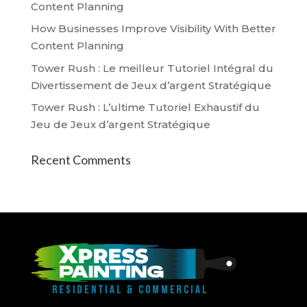
Content Planning
How Businesses Improve Visibility With Better
Content Planning
Tower Rush : Le meilleur Tutoriel Intégral du
Divertissement de Jeux d’argent Stratégique
Tower Rush : L’ultime Tutoriel Exhaustif du
Jeu de Jeux d’argent Stratégique
Recent Comments