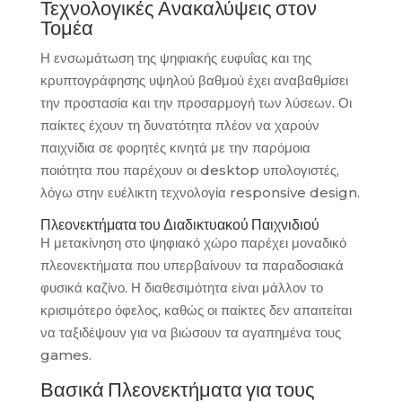
Τεχνολογικές Ανακαλύψεις στον
Τομέα
Η ενσωμάτωση της ψηφιακής ευφυΐας και της
κρυπτογράφησης υψηλού βαθμού έχει αναβαθμίσει
την προστασία και την προσαρμογή των λύσεων. Οι
παίκτες έχουν τη δυνατότητα πλέον να χαρούν
παιχνίδια σε φορητές κινητά με την παρόμοια
ποιότητα που παρέχουν οι desktop υπολογιστές,
λόγω στην ευέλικτη τεχνολογία responsive design.
Πλεονεκτήματα του Διαδικτυακού Παιχνιδιού
Η μετακίνηση στο ψηφιακό χώρο παρέχει μοναδικό
πλεονεκτήματα που υπερβαίνουν τα παραδοσιακά
φυσικά καζίνο. Η διαθεσιμότητα είναι μάλλον το
κρισιμότερο όφελος, καθώς οι παίκτες δεν απαιτείται
να ταξιδέψουν για να βιώσουν τα αγαπημένα τους
games.
Βασικά Πλεονεκτήματα για τους