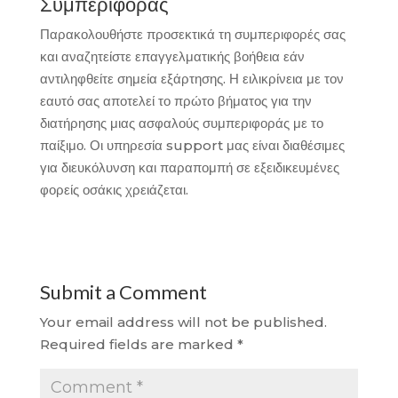
Συμπεριφοράς
Παρακολουθήστε προσεκτικά τη συμπεριφορές σας
και αναζητείστε επαγγελματικής βοήθεια εάν
αντιληφθείτε σημεία εξάρτησης. Η ειλικρίνεια με τον
εαυτό σας αποτελεί το πρώτο βήματος για την
διατήρησης μιας ασφαλούς συμπεριφοράς με το
παίξιμο. Οι υπηρεσία support μας είναι διαθέσιμες
για διευκόλυνση και παραπομπή σε εξειδικευμένες
φορείς οσάκις χρειάζεται.
Submit a Comment
Your email address will not be published.
Required fields are marked
*