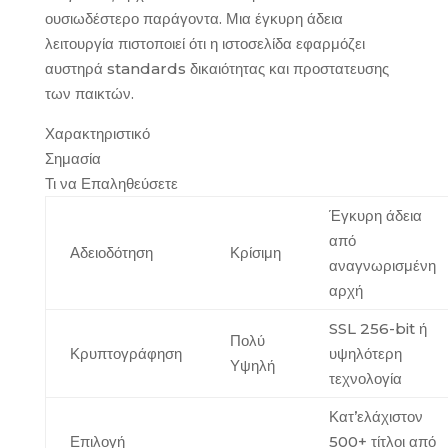
ουσιωδέστερο παράγοντα. Μια έγκυρη άδεια
λειτουργία πιστοποιεί ότι η ιστοσελίδα εφαρμόζει
αυστηρά standards δικαιότητας και προστατευσης
των παικτών.
Χαρακτηριστικό
Σημασία
Τι να Επαληθεύσετε
Έγκυρη άδεια
από
Αδειοδότηση
Κρίσιμη
αναγνωρισμένη
αρχή
SSL 256-bit ή
Πολύ
Κρυπτογράφηση
υψηλότερη
Υψηλή
τεχνολογία
Κατ’ελάχιστον
Επιλογή
500+ τίτλοι από