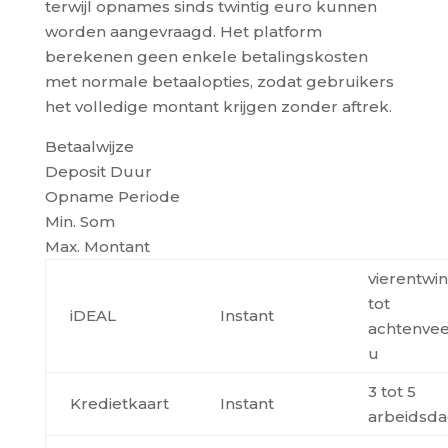
terwijl opnames sinds twintig euro kunnen
worden aangevraagd. Het platform
berekenen geen enkele betalingskosten
met normale betaalopties, zodat gebruikers
het volledige montant krijgen zonder aftrek.
Betaalwijze
Deposit Duur
Opname Periode
Min. Som
Max. Montant
vierentwin
tot
iDEAL
Instant
achtenvee
u
3 tot 5
Kredietkaart
Instant
arbeidsd