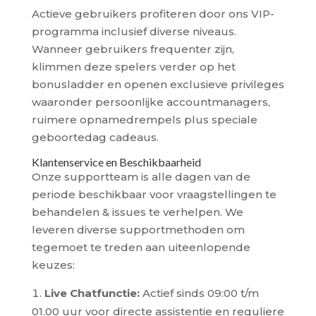
Actieve gebruikers profiteren door ons VIP-
programma inclusief diverse niveaus.
Wanneer gebruikers frequenter zijn,
klimmen deze spelers verder op het
bonusladder en openen exclusieve privileges
waaronder persoonlijke accountmanagers,
ruimere opnamedrempels plus speciale
geboortedag cadeaus.
Klantenservice en Beschikbaarheid
Onze supportteam is alle dagen van de
periode beschikbaar voor vraagstellingen te
behandelen & issues te verhelpen. We
leveren diverse supportmethoden om
tegemoet te treden aan uiteenlopende
keuzes:
Live Chatfunctie:
Actief sinds 09:00 t/m
01.00 uur voor directe assistentie en reguliere