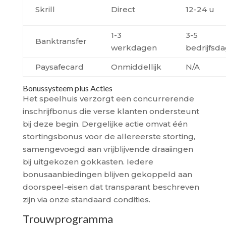
Skrill
Direct
12-24 u
1-3
3-5
Banktransfer
werkdagen
bedrijfsd
Paysafecard
Onmiddellijk
N/A
Bonussysteem plus Acties
Het speelhuis verzorgt een concurrerende
inschrijfbonus die verse klanten ondersteunt
bij deze begin. Dergelijke actie omvat één
stortingsbonus voor de allereerste storting,
samengevoegd aan vrijblijvende draaiingen
bij uitgekozen gokkasten. Iedere
bonusaanbiedingen blijven gekoppeld aan
doorspeel-eisen dat transparant beschreven
zijn via onze standaard condities.
Trouwprogramma