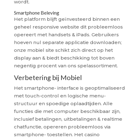
wordt.
Smartphone Beleving
Het platform blijft geïnvesteerd binnen een
geheel responsive website dit probleemloos
opereert met handsets & iPads. Gebruikers
hoeven nul separate applicatie downloaden;
onze mobiel site schikt zich direct op het
display aan & biedt beschikking tot boven
negentig procent van ons spelassortiment.
Verbetering bij Mobiel
Het smartphone- interface is geoptimaliseerd
met touch-control en logische menu-
structuur en spoedige oplaadtijden. Alle
functies die met computer beschikbaar zijn,
inclusief betalingen, uitbetalingen & realtime
chatfunctie, opereren probleemloos via
smartphone- toestellen. Het casino