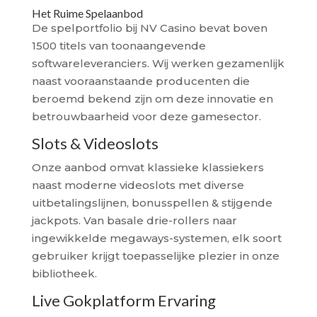
Het Ruime Spelaanbod
De spelportfolio bij NV Casino bevat boven
1500 titels van toonaangevende
softwareleveranciers. Wij werken gezamenlijk
naast vooraanstaande producenten die
beroemd bekend zijn om deze innovatie en
betrouwbaarheid voor deze gamesector.
Slots & Videoslots
Onze aanbod omvat klassieke klassiekers
naast moderne videoslots met diverse
uitbetalingslijnen, bonusspellen & stijgende
jackpots. Van basale drie-rollers naar
ingewikkelde megaways-systemen, elk soort
gebruiker krijgt toepasselijke plezier in onze
bibliotheek.
Live Gokplatform Ervaring