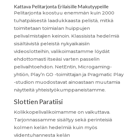
Kattava Pelitarjonta Erilaisille Makutyypeille
Pelitarjonta koostuu enemmän kuin 2000
tuhatpäisestä laadukkaasta pelistä, mitkä
toimitetaan toimialan huippujen
pelivalmistajien keinoin. Klassisista hedelmiä
sisältävistä peleistä nykyaikaisiin
videoslotteihin, valikoimastamme löydät
ehdottomasti itseäsi varten passelin
pelivaihtoehdon. NetEntin, Microgaming-
yhtiön, Play’n GO -toimittajan ja Pragmatic Play
-studion muodostavat ainoastaan muutamia
näytteitä yhteistyökumppaneistamme.
Slottien Paratiisi
Kolikkopelivalikoimamme on vaikuttava.
Tarjonnassamme sisältyy sekä perinteisiä
kolmen kelän hedelmiä kuin myös
viidentuhannesta kelän