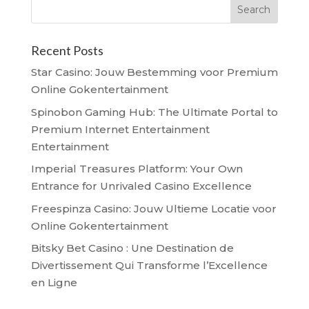
Recent Posts
Star Casino: Jouw Bestemming voor Premium
Online Gokentertainment
Spinobon Gaming Hub: The Ultimate Portal to
Premium Internet Entertainment
Entertainment
Imperial Treasures Platform: Your Own
Entrance for Unrivaled Casino Excellence
Freespinza Casino: Jouw Ultieme Locatie voor
Online Gokentertainment
Bitsky Bet Casino : Une Destination de
Divertissement Qui Transforme l’Excellence
en Ligne