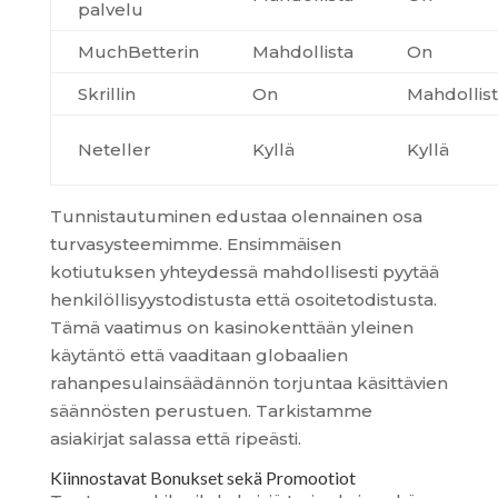
palvelu
MuchBetterin
Mahdollista
On
Skrillin
On
Mahdollis
Neteller
Kyllä
Kyllä
Tunnistautuminen edustaa olennainen osa
turvasysteemimme. Ensimmäisen
kotiutuksen yhteydessä mahdollisesti pyytää
henkilöllisyystodistusta että osoitetodistusta.
Tämä vaatimus on kasinokenttään yleinen
käytäntö että vaaditaan globaalien
rahanpesulainsäädännön torjuntaa käsittävien
säännösten perustuen. Tarkistamme
asiakirjat salassa että ripeästi.
Kiinnostavat Bonukset sekä Promootiot