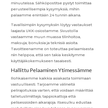
minuuteissa. Sähköpostitse pystyt toimittaa
perusteellisempia kysymyksiä, mihin
palaamme enintään 24 tunnin aikana.
Tavallisimpiin kysymyksiin löytyy vastaukset
laajasta UKK-osiostamme. Sivustolla
vastaamme muun muassa tilinhoitoa,
maksuja, bonuksia ja teknisiä asioita.
Tavoitteenamme on toteuttaa pelaamisesta
niin helppoa, että sen takia keskitymme
käyttäjäkokemukseen tasaisesti.
Hallittu Pelaaminen Ytimessämme
Rohkaisemme kaikkia asiakasta toimimaan
vastuullisesti. Tarjoamme välineitä
pelirajoituksia varten, että voidaan määrittää
talletuslimiittejä, tappiokattoja että
pelisessioiden aikarajoja. Itsesulku edustaa