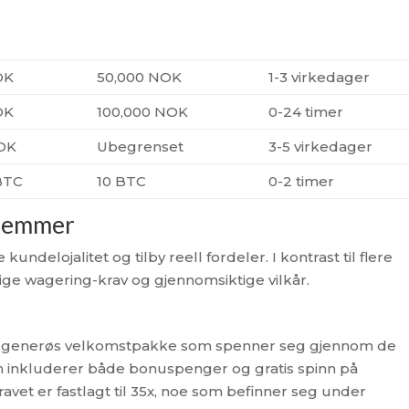
OK
50,000 NOK
1-3 virkedager
OK
100,000 NOK
0-24 timer
OK
Ubegrenset
3-5 virkedager
BTC
10 BTC
0-2 timer
dlemmer
ndelojalitet og tilby reell fordeler. I kontrast til flere
ige wagering-krav og gjennomsiktige vilkår.
n generøs velkomstpakke som spenner seg gjennom de
n inkluderer både bonuspenger og gratis spinn på
avet er fastlagt til 35x, noe som befinner seg under