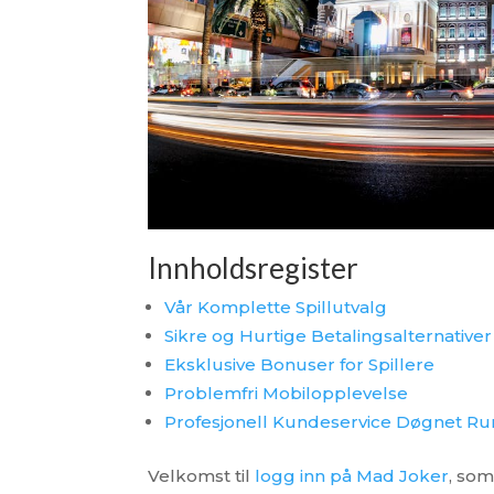
Innholdsregister
Vår Komplette Spillutvalg
Sikre og Hurtige Betalingsalternativer
Eksklusive Bonuser for Spillere
Problemfri Mobilopplevelse
Profesjonell Kundeservice Døgnet Ru
Velkomst til
logg inn på Mad Joker
, so