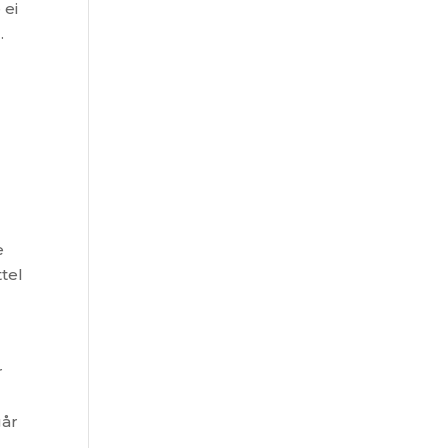
 ei
.
e
ttel
r
går