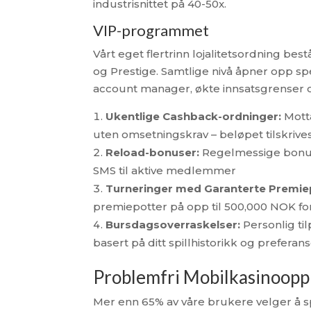
industrisnittet på 40-50x.
VIP-programmet
Vårt eget flertrinn lojalitetsordning best
og Prestige. Samtlige nivå åpner opp sp
account manager, økte innsatsgrenser og 
Ukentlige Cashback-ordninger:
Motta
uten omsetningskrav – beløpet tilskriv
Reload-bonuser:
Regelmessige bonuser
SMS til aktive medlemmer
Turneringer med Garanterte Premie
premiepotter på opp til 500,000 NOK for
Bursdagsoverraskelser:
Personlig ti
basert på ditt spillhistorikk og preferan
Problemfri Mobilkasinoopp
Mer enn 65% av våre brukere velger å s