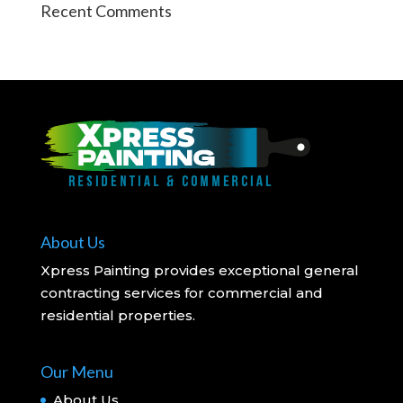
Recent Comments
About Us
Xpress Painting provides exceptional general
contracting services for commercial and
residential properties.
Our Menu
About Us