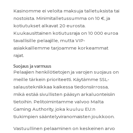
Kasinomme ei veloita maksuja talletuksista tai
nostoista. Minimitalletussumma on 10 €, ja
kotiutukset alkavat 20 eurosta.
Kuukausittainen kotiutusraja on 10 000 euroa
tavallisille pelaajille, mutta VIP-
asiakkaillemme tarjoamme korkeammat
rajat.
Suojaus ja varmuus
Pelaajien henkilötietojen ja varojen suojaus on
meille tärkein prioriteetti. Käytämme SSL-
salaustekniikkaa kaikessa tiedonsiirrossa,
mikä estää sivullisten pääsyn arkaluonteisiin
tietoihin. Pelitoimintamme valvoo Malta
Gaming Authority, joka kuuluu EU:n
tiukimpien sääntelyviranomaisten joukkoon.
Vastuullinen pelaaminen on keskeinen arvo