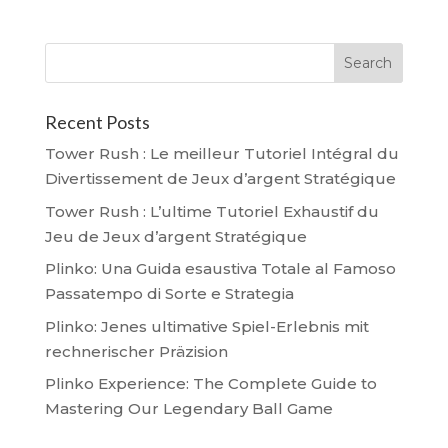
Recent Posts
Tower Rush : Le meilleur Tutoriel Intégral du
Divertissement de Jeux d’argent Stratégique
Tower Rush : L’ultime Tutoriel Exhaustif du
Jeu de Jeux d’argent Stratégique
Plinko: Una Guida esaustiva Totale al Famoso
Passatempo di Sorte e Strategia
Plinko: Jenes ultimative Spiel-Erlebnis mit
rechnerischer Präzision
Plinko Experience: The Complete Guide to
Mastering Our Legendary Ball Game