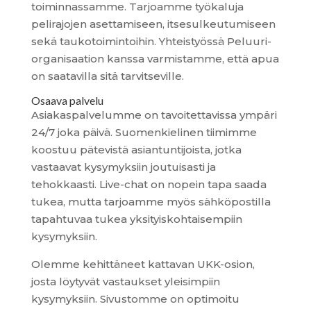
toiminnassamme. Tarjoamme työkaluja
pelirajojen asettamiseen, itsesulkeutumiseen
sekä taukotoimintoihin. Yhteistyössä Peluuri-
organisaation kanssa varmistamme, että apua
on saatavilla sitä tarvitseville.
Osaava palvelu
Asiakaspalvelumme on tavoitettavissa ympäri
24/7 joka päivä. Suomenkielinen tiimimme
koostuu pätevistä asiantuntijoista, jotka
vastaavat kysymyksiin joutuisasti ja
tehokkaasti. Live-chat on nopein tapa saada
tukea, mutta tarjoamme myös sähköpostilla
tapahtuvaa tukea yksityiskohtaisempiin
kysymyksiin.
Olemme kehittäneet kattavan UKK-osion,
josta löytyvät vastaukset yleisimpiin
kysymyksiin. Sivustomme on optimoitu