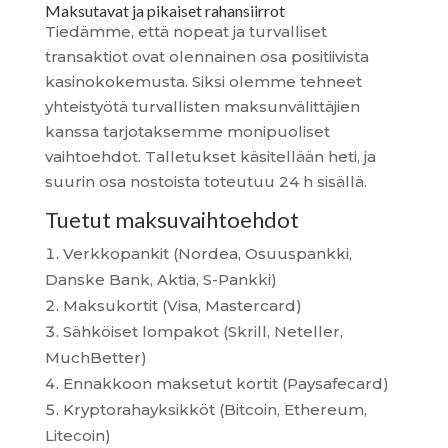
Maksutavat ja pikaiset rahansiirrot
Tiedämme, että nopeat ja turvalliset
transaktiot ovat olennainen osa positiivista
kasinokokemusta. Siksi olemme tehneet
yhteistyötä turvallisten maksunvälittäjien
kanssa tarjotaksemme monipuoliset
vaihtoehdot. Talletukset käsitellään heti, ja
suurin osa nostoista toteutuu 24 h sisällä.
Tuetut maksuvaihtoehdot
Verkkopankit (Nordea, Osuuspankki,
Danske Bank, Aktia, S-Pankki)
Maksukortit (Visa, Mastercard)
Sähköiset lompakot (Skrill, Neteller,
MuchBetter)
Ennakkoon maksetut kortit (Paysafecard)
Kryptorahayksikköt (Bitcoin, Ethereum,
Litecoin)