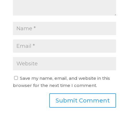
Save my name, email, and website in this
browser for the next time I comment.