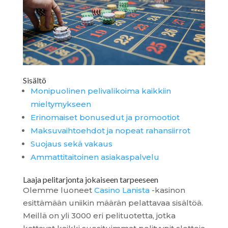
Sisältö
Monipuolinen pelivalikoima kaikkiin
mieltymykseen
Erinomaiset bonusedut ja promootiot
Maksuvaihtoehdot ja nopeat rahansiirrot
Suojaus sekä vakaus
Ammattitaitoinen asiakaspalvelu
Laaja pelitarjonta jokaiseen tarpeeseen
Olemme luoneet
Casino Lanista
-kasinon
esittämään uniikin määrän pelattavaa sisältöä.
Meillä on yli 3000 eri pelituotetta, jotka