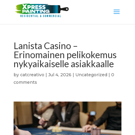
Lanista Casino –
Erinomainen pelikokemus
nykyaikaiselle asiakkaalle
by
catcreativo
|
Jul 4, 2026
|
Uncategorized
|
0
comments