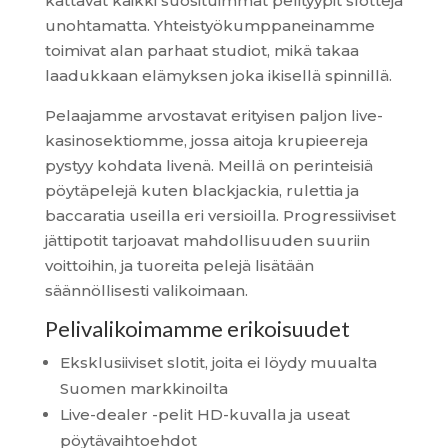
kattavat kaikki suosituimmat pelityypit slotteja
unohtamatta. Yhteistyökumppaneinamme
toimivat alan parhaat studiot, mikä takaa
laadukkaan elämyksen joka ikisellä spinnillä.
Pelaajamme arvostavat erityisen paljon live-
kasinosektiomme, jossa aitoja krupieereja
pystyy kohdata livenä. Meillä on perinteisiä
pöytäpelejä kuten blackjackia, rulettia ja
baccaratia useilla eri versioilla. Progressiiviset
jättipotit tarjoavat mahdollisuuden suuriin
voittoihin, ja tuoreita pelejä lisätään
säännöllisesti valikoimaan.
Pelivalikoimamme erikoisuudet
Eksklusiiviset slotit, joita ei löydy muualta
Suomen markkinoilta
Live-dealer -pelit HD-kuvalla ja useat
pöytävaihtoehdot