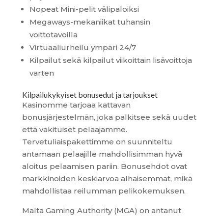
Nopeat Mini-pelit välipaloiksi
Megaways-mekaniikat tuhansin
voittotavoilla
Virtuaaliurheilu ympäri 24/7
Kilpailut sekä kilpailut viikoittain lisävoittoja
varten
Kilpailukykyiset bonusedut ja tarjoukset
Kasinomme tarjoaa kattavan
bonusjärjestelmän, joka palkitsee sekä uudet
että vakituiset pelaajamme.
Tervetuliaispakettimme on suunniteltu
antamaan pelaajille mahdollisimman hyvä
aloitus pelaamisen pariin. Bonusehdot ovat
markkinoiden keskiarvoa alhaisemmat, mikä
mahdollistaa reilumman pelikokemuksen.
Malta Gaming Authority (MGA) on antanut