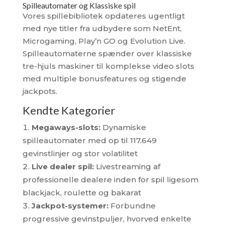
Spilleautomater og Klassiske spil
Vores spillebibliotek opdateres ugentligt
med nye titler fra udbydere som NetEnt,
Microgaming, Play’n GO og Evolution Live.
Spilleautomaterne spænder over klassiske
tre-hjuls maskiner til komplekse video slots
med multiple bonusfeatures og stigende
jackpots.
Kendte Kategorier
Megaways-slots:
Dynamiske
spilleautomater med op til 117.649
gevinstlinjer og stor volatilitet
Live dealer spil:
Livestreaming af
professionelle dealere inden for spil ligesom
blackjack, roulette og bakarat
Jackpot-systemer:
Forbundne
progressive gevinstpuljer, hvorved enkelte