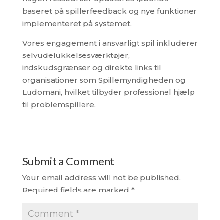
baseret på spillerfeedback og nye funktioner
implementeret på systemet.
Vores engagement i ansvarligt spil inkluderer
selvudelukkelsesværktøjer,
indskudsgrænser og direkte links til
organisationer som Spillemyndigheden og
Ludomani, hvilket tilbyder professionel hjælp
til problemspillere.
Submit a Comment
Your email address will not be published.
Required fields are marked
*