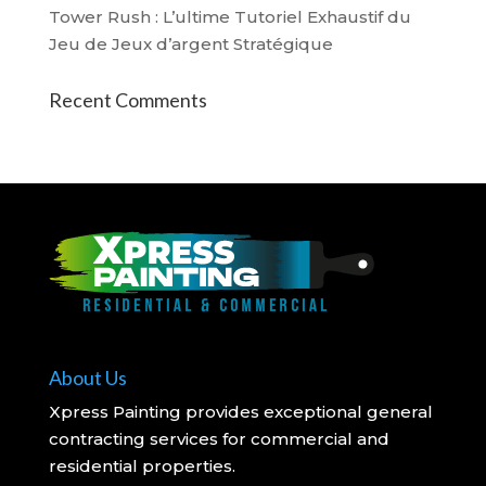
Tower Rush : L’ultime Tutoriel Exhaustif du
Jeu de Jeux d’argent Stratégique
Recent Comments
About Us
Xpress Painting provides exceptional general
contracting services for commercial and
residential properties.