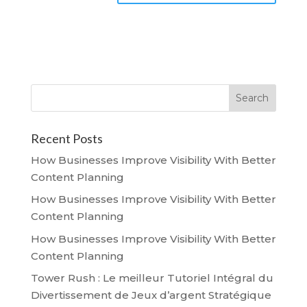
Recent Posts
How Businesses Improve Visibility With Better
Content Planning
How Businesses Improve Visibility With Better
Content Planning
How Businesses Improve Visibility With Better
Content Planning
Tower Rush : Le meilleur Tutoriel Intégral du
Divertissement de Jeux d’argent Stratégique