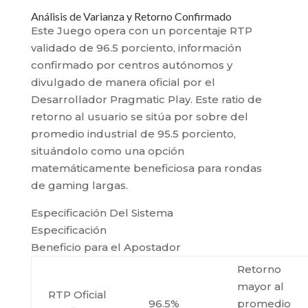
Análisis de Varianza y Retorno Confirmado
Este Juego opera con un porcentaje RTP
validado de 96.5 porciento, información
confirmado por centros autónomos y
divulgado de manera oficial por el
Desarrollador Pragmatic Play. Este ratio de
retorno al usuario se sitúa por sobre del
promedio industrial de 95.5 porciento,
situándolo como una opción
matemáticamente beneficiosa para rondas
de gaming largas.
Especificación Del Sistema
Especificación
Beneficio para el Apostador
Retorno
mayor al
RTP Oficial
96.5%
promedio