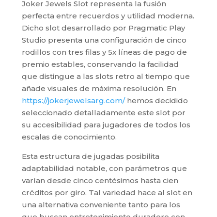
Joker Jewels Slot representa la fusión
perfecta entre recuerdos y utilidad moderna.
Dicho slot desarrollado por Pragmatic Play
Studio presenta una configuración de cinco
rodillos con tres filas y 5x líneas de pago de
premio estables, conservando la facilidad
que distingue a las slots retro al tiempo que
añade visuales de máxima resolución. En
https://jokerjewelsarg.com/
hemos decidido
seleccionado detalladamente este slot por
su accesibilidad para jugadores de todos los
escalas de conocimiento.
Esta estructura de jugadas posibilita
adaptabilidad notable, con parámetros que
varían desde cinco centésimos hasta cien
créditos por giro. Tal variedad hace al slot en
una alternativa conveniente tanto para los
que buscan entretenimiento duradero con