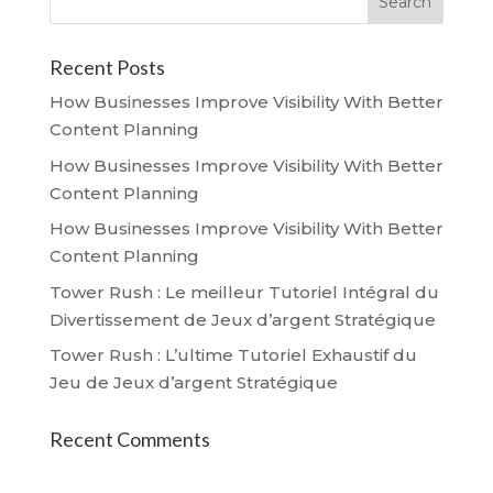
Recent Posts
How Businesses Improve Visibility With Better
Content Planning
How Businesses Improve Visibility With Better
Content Planning
How Businesses Improve Visibility With Better
Content Planning
Tower Rush : Le meilleur Tutoriel Intégral du
Divertissement de Jeux d’argent Stratégique
Tower Rush : L’ultime Tutoriel Exhaustif du
Jeu de Jeux d’argent Stratégique
Recent Comments