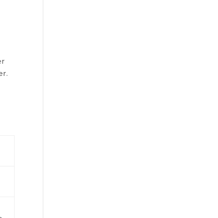
er
er.