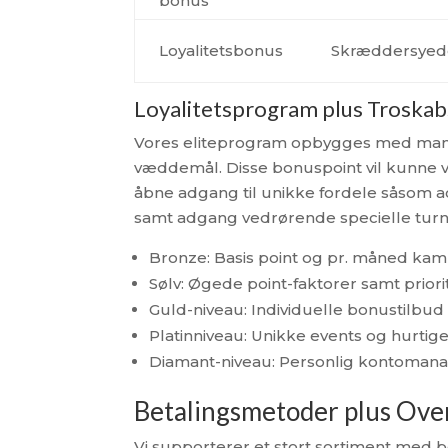
bonus
Loyalitetsbonus
Skræddersyede
Loyalitetsprogram plus Troskab
Vores eliteprogram opbygges med mange
væddemål. Disse bonuspoint vil kunne v
åbne adgang til unikke fordele såsom 
samt adgang vedrørende specielle turn
Bronze: Basis point og pr. måned ka
Sølv: Øgede point-faktorer samt prior
Guld-niveau: Individuelle bonustilbud
Platinniveau: Unikke events og hurtig
Diamant-niveau: Personlig kontoman
Betalingsmetoder plus Ove
Vi supporterer et stort sortiment med 