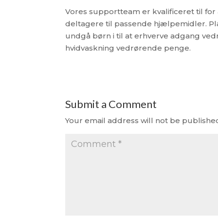
Vores supportteam er kvalificeret til for
deltagere til passende hjælpemidler. P
undgå børn i til at erhverve adgang ve
hvidvaskning vedrørende penge.
Submit a Comment
Your email address will not be publishe