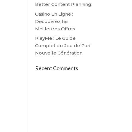
Better Content Planning
Casino En Ligne :
Découvrez les
Meilleures Offres
PlayMe : Le Guide
Complet du Jeu de Pari
Nouvelle Génération
Recent Comments