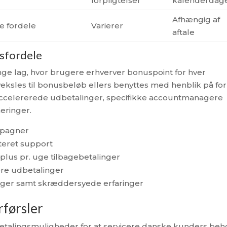
forpligtelser
kalenderdag
Afhængig af
 fordele
Varierer
aftale
sfordele
 lag, hvor brugere erhverver bonuspoint for hver
eksles til bonusbeløb ellers benyttes med henblik på for
accelererede udbetalinger, specifikke accountmanagere
eringer.
mpagner
iteret support
 plus pr. uge tilbagebetalinger
ere udbetalinger
ager samt skræddersyede erfaringer
rførsler
betalingsmuligheder for at servicere danske kunders beh