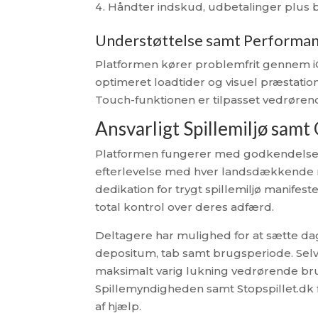
Håndter indskud, udbetalinger plus
Understøttelse samt Performa
Platformen kører problemfrit gennem i
optimeret loadtider og visuel præstation
Touch-funktionen er tilpasset vedrøre
Ansvarligt Spillemiljø sam
Platformen fungerer med godkendelse v
efterlevelse med hver landsdækkende re
dedikation for trygt spillemiljø manifes
total kontrol over deres adfærd.
Deltagere har mulighed for at sætte dag
depositum, tab samt brugsperiode. Sel
maksimalt varig lukning vedrørende bru
Spillemyndigheden samt Stopspillet.dk f
af hjælp.