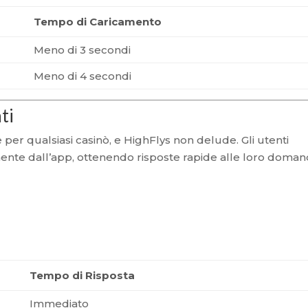
Tempo di Caricamento
Meno di 3 secondi
Meno di 4 secondi
ti
er qualsiasi casinò, e HighFlys non delude. Gli utenti
ente dall’app, ottenendo risposte rapide alle loro doman
Tempo di Risposta
Immediato