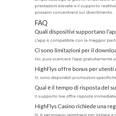
prestazioni elevate e il supporto reatti
possano concentrarsi sul divertimento.
FAQ
Quali dispositivi supportano l’a
L’app è compatibile con la maggior par
Ci sono limitazioni per il downlo
No, puoi scaricare l’app gratuitamente se
HighFlys offre bonus per utenti 
Sì, sono disponibili promozioni specific
Qual è il tempo di risposta del s
Il supporto live offre risposte immediat
HighFlys Casino richiede una reg
Sì, è necessario registrarsi per iniziare 