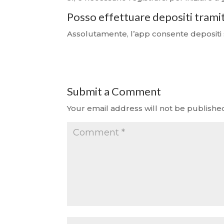
Posso effettuare depositi tramit
Assolutamente, l’app consente depositi si
Submit a Comment
Your email address will not be publishe