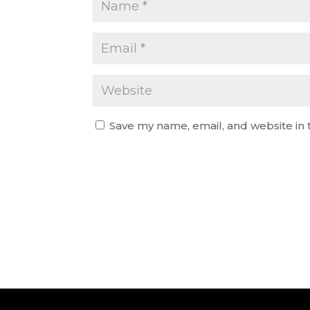
Save my name, email, and website in 