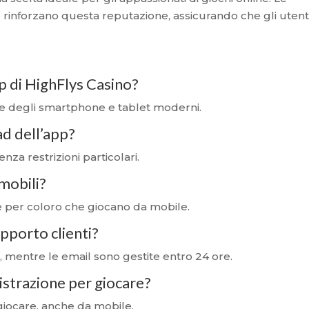
vo rinforzano questa reputazione, assicurando che gli utent
pp di HighFlys Casino?
te degli smartphone e tablet moderni.
ad dell’app?
nza restrizioni particolari.
mobili?
he per coloro che giocano da mobile.
upporto clienti?
e, mentre le email sono gestite entro 24 ore.
istrazione per giocare?
a giocare, anche da mobile.