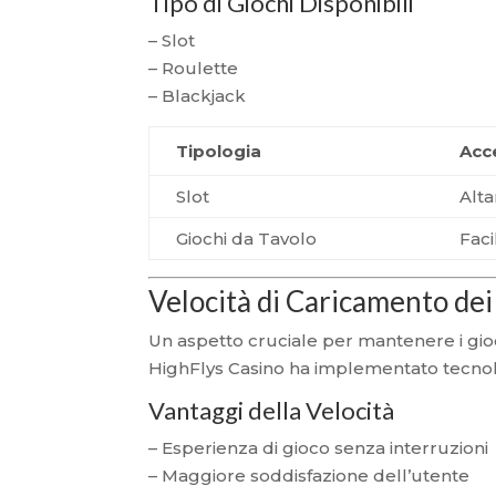
Tipo di Giochi Disponibili
– Slot
– Roulette
– Blackjack
Tipologia
Acc
Slot
Alta
Giochi da Tavolo
Faci
Velocità di Caricamento dei
Un aspetto cruciale per mantenere i gioca
HighFlys Casino ha implementato tecnolo
Vantaggi della Velocità
– Esperienza di gioco senza interruzioni
– Maggiore soddisfazione dell’utente