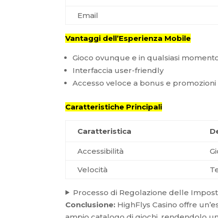
Email
Vantaggi dell’Esperienza Mobile
Gioco ovunque e in qualsiasi moment
Interfaccia user-friendly
Accesso veloce a bonus e promozioni
Caratteristiche Principali
Caratteristica
De
Accessibilità
G
Velocità
Te
Processo di Regolazione delle Impost
Conclusione:
HighFlys Casino offre un’e
ampio catalogo di giochi, rendendolo una 