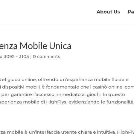
About Us
Pa
ienza Mobile Unica
o 3092 - 3103
|
0 comments
el gioco online, offrendo un’esperienza mobile fluida e
i dispositivi mobili, è fondamentale che i casinò online, co
e per garantire l’accesso immediato ai giochi. In questo
esperienza mobile di HighFlys, evidenziando le funzionalità,
a
a mobile è un’interfaccia utente chiara e intuitiva. HighFl