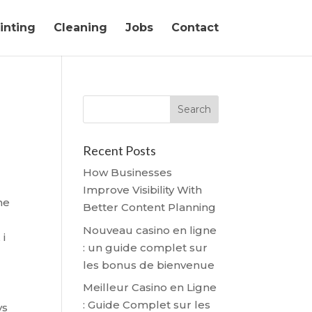
inting
Cleaning
Jobs
Contact
Recent Posts
How Businesses
Improve Visibility With
me
Better Content Planning
Nouveau casino en ligne
 i
: un guide complet sur
les bonus de bienvenue
Meilleur Casino en Ligne
: Guide Complet sur les
ys