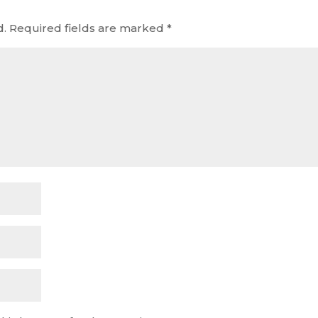
d.
Required fields are marked
*