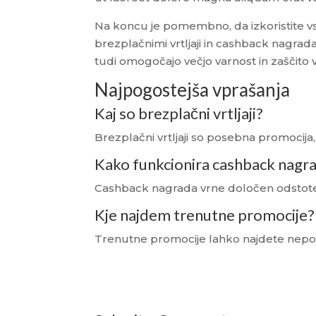
Na koncu je pomembno, da izkoristite vse
brezplačnimi vrtljaji in cashback nagrad
tudi omogočajo večjo varnost in zaščito 
Najpogostejša vprašanja
Kaj so brezplačni vrtljaji?
Brezplačni vrtljaji so posebna promocija
Kako funkcionira cashback nagr
Cashback nagrada vrne določen odstotek 
Kje najdem trenutne promocije?
Trenutne promocije lahko najdete neposr