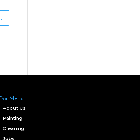
Our Menu
About Us
Painting
Cleaning
Jobs