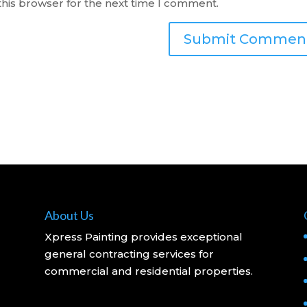
this browser for the next time I comment.
About Us
Xpress Painting provides exceptional
general contracting services for
commercial and residential properties.