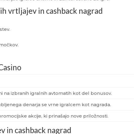
h vrtljajev in cashback nagrad
stev.
omočkov.
 Casino
 na izbranih igralnih avtomatih kot del bonusov.
ubljenega denarja se vrne igralcem kot nagrada.
omocijske akcije, ki prinašajo nove priložnosti.
ev in cashback nagrad