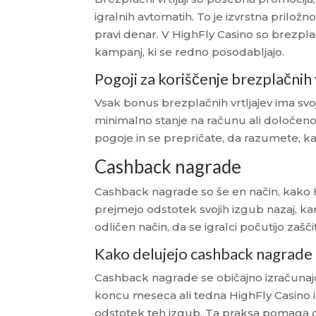
igralnih avtomatih. To je izvrstna priložno
pravi denar. V HighFly Casino so brezplač
kampanj, ki se redno posodabljajo.
Pogoji za koriščenje brezplačnih 
Vsak bonus brezplačnih vrtljajev ima svoj
minimalno stanje na računu ali določeno 
pogoje in se prepričate, da razumete, ka
Cashback nagrade
Cashback nagrade so še en način, kako Hi
prejmejo odstotek svojih izgub nazaj, kar
odličen način, da se igralci počutijo zašči
Kako delujejo cashback nagrade
Cashback nagrade se običajno izračunaj
koncu meseca ali tedna HighFly Casino iz
odstotek teh izgub. Ta praksa pomaga ohr