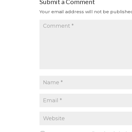
Submit a Comment
Your email address will not be publishe