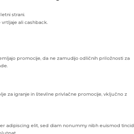
tni strani.
 vrtljaje ali cashback.
remljajo promocije, da ne zamudijo odličnih priložnosti za
ade.
je za igranje in številne privlačne promocije, vključno z
er adipiscing elit, sed diam nonummy nibh euismod tinci
olutpat.