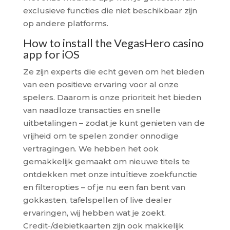
exclusieve functies die niet beschikbaar zijn
op andere platforms.
How to install the VegasHero casino
app for iOS
Ze zijn experts die echt geven om het bieden
van een positieve ervaring voor al onze
spelers. Daarom is onze prioriteit het bieden
van naadloze transacties en snelle
uitbetalingen – zodat je kunt genieten van de
vrijheid om te spelen zonder onnodige
vertragingen. We hebben het ook
gemakkelijk gemaakt om nieuwe titels te
ontdekken met onze intuïtieve zoekfunctie
en filteropties – of je nu een fan bent van
gokkasten, tafelspellen of live dealer
ervaringen, wij hebben wat je zoekt.
Credit-/debietkaarten zijn ook makkelijk