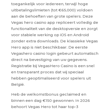
toegankelijk voor iedereen, terwijl hoge
uitbetalingslimieten (tot €65,000) voldoen
aan de behoeften van grote spelers. Deze
Vegas hero casino app repliceert volledig de
functionaliteit van de desktopversie en zorgt
voor stabiele werking op iOS en Android
zonder extra downloads. De klassieke Vegas
Hero app is niet beschikbaar. De eerste
Vegashero casino login gebeurt automatisch
direct na bevestiging van uw gegevens.
Registratie bij VegasHero Casino is een snel
en transparant proces dat wij speciaal
hebben geoptimaliseerd voor spelers uit
België.
Heb de welkomstbonus geclaimed en
binnen een dag €150 gewonnen. In 2026
behoort Vegas Hero tot haar top-3