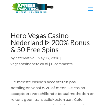
Hero Vegas Casino
Nederland ᐈ 200% Bonus
& 50 Free Spins
by
catcreativo
|
May 13, 2026
|
vegascasinohero.co.nl
|
0 comments
De meeste casino’s accepteren pas
betalingen vanaf € 20 of meer. Dit casino
accepteert verschillende betaalmethoden en
rekent geen transactiekosten aan. Geld