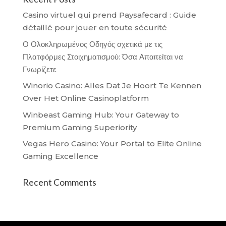
Casino virtuel qui prend Paysafecard : Guide
détaillé pour jouer en toute sécurité
Ο Ολοκληρωμένος Οδηγός σχετικά με τις
Πλατφόρμες Στοιχηματισμού: Όσα Απαιτείται να
Γνωρίζετε
Winorio Casino: Alles Dat Je Hoort Te Kennen
Over Het Online Casinoplatform
Winbeast Gaming Hub: Your Gateway to
Premium Gaming Superiority
Vegas Hero Casino: Your Portal to Elite Online
Gaming Excellence
Recent Comments