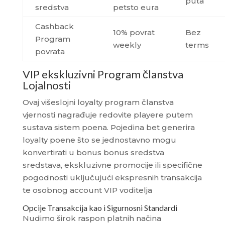
puta
sredstva
petsto eura
Cashback
10% povrat
Bez
Program
weekly
terms
povrata
VIP ekskluzivni Program članstva
Lojalnosti
Ovaj višeslojni loyalty program članstva
vjernosti nagrađuje redovite playere putem
sustava sistem poena. Pojedina bet generira
loyalty poene što se jednostavno mogu
konvertirati u bonus bonus sredstva
sredstava, ekskluzivne promocije ili specifične
pogodnosti uključujući ekspresnih transakcija
te osobnog account VIP voditelja
Opcije Transakcija kao i Sigurnosni Standardi
Nudimo širok raspon platnih načina