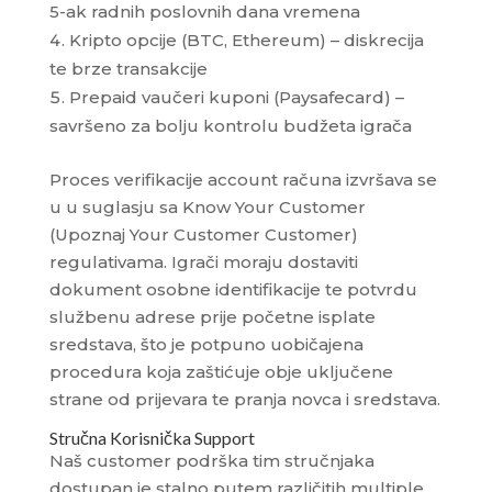
5-ak radnih poslovnih dana vremena
Kripto opcije (BTC, Ethereum) – diskrecija
te brze transakcije
Prepaid vaučeri kuponi (Paysafecard) –
savršeno za bolju kontrolu budžeta igrača
Proces verifikacije account računa izvršava se
u u suglasju sa Know Your Customer
(Upoznaj Your Customer Customer)
regulativama. Igrači moraju dostaviti
dokument osobne identifikacije te potvrdu
službenu adrese prije početne isplate
sredstava, što je potpuno uobičajena
procedura koja zaštićuje obje uključene
strane od prijevara te pranja novca i sredstava.
Stručna Korisnička Support
Naš customer podrška tim stručnjaka
dostupan je stalno putem različitih multiple