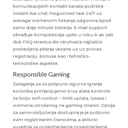
komunikacijskih kontakt kanala podrške.
Instant live chat mogućnost radi 24/7 uz
average vremenom čekanja odgovora ispod
samo dvije minute čekanja. E-mail support
obrađuje kompleksnija upite u roku 6-ak sati,
dok FAQ stranica dio obuhvaća najčešće
postavljena pitanja vezane uz uz proces
registraciju, bonuse kao i tehničko-
tehnološke aspekte.
Responsible Gaming
Zalaganja za za potpuno sigurno igranje
korisnika primjenjujemo kroz alata kontrole
za bolju self-control – limiti uplata, losses i
vremena utrošenog na gaming stranici. Opcija
za samo-isključenja dostupna je je potpuno
svim registriranim članovima, a aktivno
suradnja sa organizacijama organizacijama