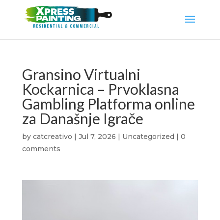
Gransino Virtualni
Kockarnica – Prvoklas­na
Gambling Platforma online
za Današnje Igrače
by
catcreativo
|
Jul 7, 2026
|
Uncategorized
|
0
comments