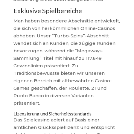
Exklusive Spielbereiche
Man haben besondere Abschnitte entwickelt,
die sich von herkömmlichen Online-Casinos
abheben. Unser “Turbo-Spins”-Abschnitt
wendet sich an Kunden, die zügige Runden
bevorzugen, während die “Megaways-
Sammlung” Titel mit hinauf zu 117.649
Gewinnlinien präsentiert. Zu
Traditionsbewusste bieten wir unseren
eigenen Bereich mit altbewährten Casino-
Games geschaffen, der Roulette, 21 und
Punto Banco in diversen Varianten
präsentiert.
Lizenzierung und Sicherheitsstandards
Das Spielcasino agiert auf Basis einer
amtlichen Glücksspiellizenz und entspricht