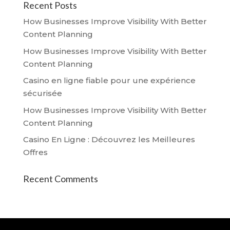
Recent Posts
How Businesses Improve Visibility With Better
Content Planning
How Businesses Improve Visibility With Better
Content Planning
Casino en ligne fiable pour une expérience
sécurisée
How Businesses Improve Visibility With Better
Content Planning
Casino En Ligne : Découvrez les Meilleures
Offres
Recent Comments