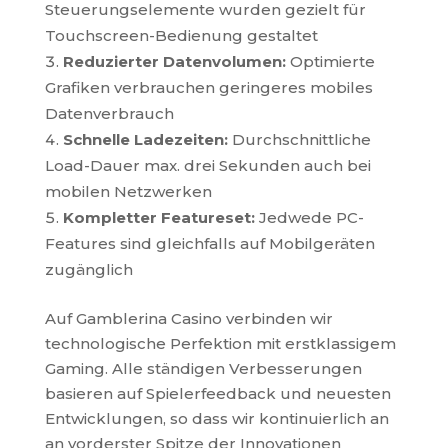
Steuerungselemente wurden gezielt für
Touchscreen-Bedienung gestaltet
Reduzierter Datenvolumen:
Optimierte
Grafiken verbrauchen geringeres mobiles
Datenverbrauch
Schnelle Ladezeiten:
Durchschnittliche
Load-Dauer max. drei Sekunden auch bei
mobilen Netzwerken
Kompletter Featureset:
Jedwede PC-
Features sind gleichfalls auf Mobilgeräten
zugänglich
Auf Gamblerina Casino verbinden wir
technologische Perfektion mit erstklassigem
Gaming. Alle ständigen Verbesserungen
basieren auf Spielerfeedback und neuesten
Entwicklungen, so dass wir kontinuierlich an
an vorderster Spitze der Innovationen