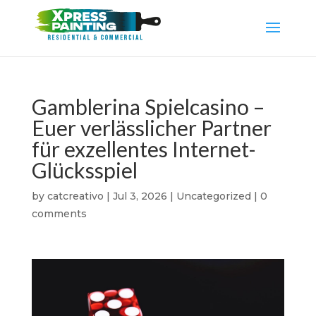
Gamblerina Spielcasino –
Euer verlässlicher Partner
für exzellentes Internet-
Glücksspiel
by
catcreativo
|
Jul 3, 2026
|
Uncategorized
|
0
comments