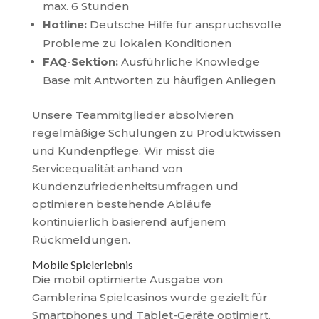
max. 6 Stunden
Hotline:
Deutsche Hilfe für anspruchsvolle
Probleme zu lokalen Konditionen
FAQ-Sektion:
Ausführliche Knowledge
Base mit Antworten zu häufigen Anliegen
Unsere Teammitglieder absolvieren
regelmäßige Schulungen zu Produktwissen
und Kundenpflege. Wir misst die
Servicequalität anhand von
Kundenzufriedenheitsumfragen und
optimieren bestehende Abläufe
kontinuierlich basierend auf jenem
Rückmeldungen.
Mobile Spielerlebnis
Die mobil optimierte Ausgabe von
Gamblerina Spielcasinos wurde gezielt für
Smartphones und Tablet-Geräte optimiert.