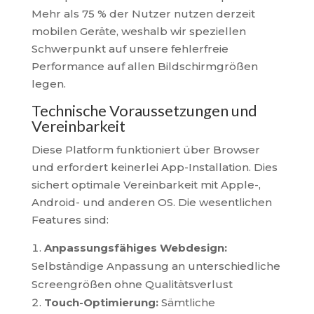
Mehr als 75 % der Nutzer nutzen derzeit
mobilen Geräte, weshalb wir speziellen
Schwerpunkt auf unsere fehlerfreie
Performance auf allen Bildschirmgrößen
legen.
Technische Voraussetzungen und
Vereinbarkeit
Diese Platform funktioniert über Browser
und erfordert keinerlei App-Installation. Dies
sichert optimale Vereinbarkeit mit Apple-,
Android- und anderen OS. Die wesentlichen
Features sind:
Anpassungsfähiges Webdesign:
Selbständige Anpassung an unterschiedliche
Screengrößen ohne Qualitätsverlust
Touch-Optimierung:
Sämtliche