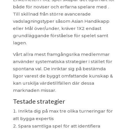
både för noviser och erfarna spelare med .
Till skillnad från större avancerade
vadslagningstyper såsom Asian Handikapp
eller Mål över/under, kräver 1X2 endast
grundläggande förståelse för spelet samt
lagen.
Vårt allra mest framgångsrika medlemmar
använder systematiska strategier i stället för
spontana val. De inriktar sig på bestämda
ligor varest de byggt omfattande kunskap &
kan urskilja värdetillfällen där dessa
marknaden missar.
Testade strategier
Inrikta dig på max tre olika turneringar för
att bygga expertis
Spara samtliga spel för att identifiera