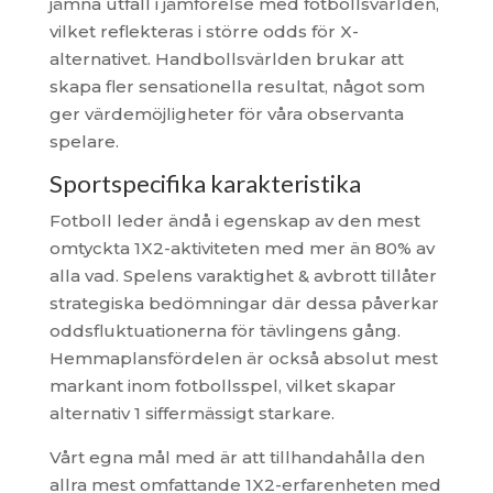
jämna utfall i jämförelse med fotbollsvärlden,
vilket reflekteras i större odds för X-
alternativet. Handbollsvärlden brukar att
skapa fler sensationella resultat, något som
ger värdemöjligheter för våra observanta
spelare.
Sportspecifika karakteristika
Fotboll leder ändå i egenskap av den mest
omtyckta 1X2-aktiviteten med mer än 80% av
alla vad. Spelens varaktighet & avbrott tillåter
strategiska bedömningar där dessa påverkar
oddsfluktuationerna för tävlingens gång.
Hemmaplansfördelen är också absolut mest
markant inom fotbollsspel, vilket skapar
alternativ 1 siffermässigt starkare.
Vårt egna mål med är att tillhandahålla den
allra mest omfattande 1X2-erfarenheten med