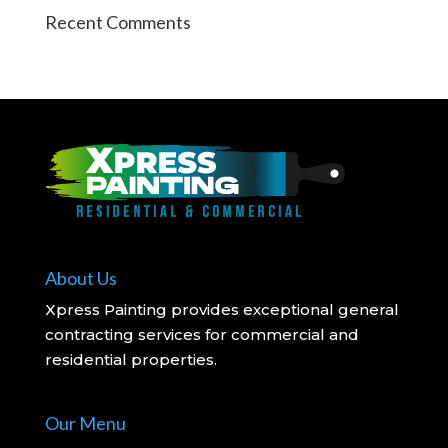
Recent Comments
About Us
Xpress Painting provides exceptional general
contracting services for commercial and
residential properties.
Our Menu