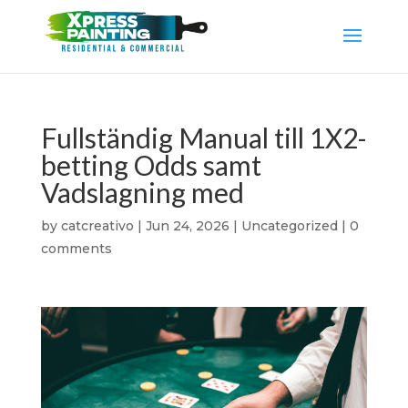
Fullständig Manual till 1X2-
betting Odds samt
Vadslagning med
by
catcreativo
|
Jun 24, 2026
|
Uncategorized
|
0
comments