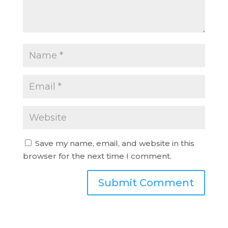
Save my name, email, and website in this
browser for the next time I comment.