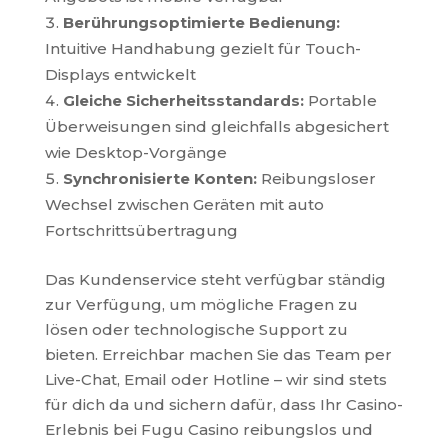
Berührungsoptimierte Bedienung:
Intuitive Handhabung gezielt für Touch-
Displays entwickelt
Gleiche Sicherheitsstandards:
Portable
Überweisungen sind gleichfalls abgesichert
wie Desktop-Vorgänge
Synchronisierte Konten:
Reibungsloser
Wechsel zwischen Geräten mit auto
Fortschrittsübertragung
Das Kundenservice steht verfügbar ständig
zur Verfügung, um mögliche Fragen zu
lösen oder technologische Support zu
bieten. Erreichbar machen Sie das Team per
Live-Chat, Email oder Hotline – wir sind stets
für dich da und sichern dafür, dass Ihr Casino-
Erlebnis bei Fugu Casino reibungslos und