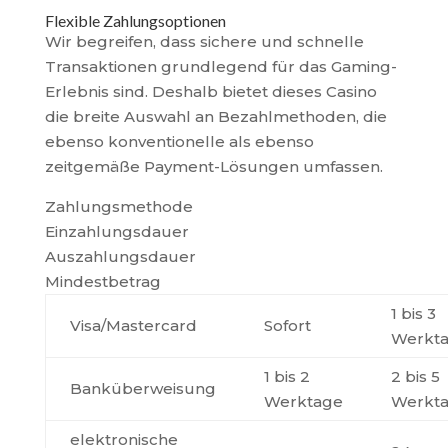
Flexible Zahlungsoptionen
Wir begreifen, dass sichere und schnelle
Transaktionen grundlegend für das Gaming-
Erlebnis sind. Deshalb bietet dieses Casino
die breite Auswahl an Bezahlmethoden, die
ebenso konventionelle als ebenso
zeitgemäße Payment-Lösungen umfassen.
Zahlungsmethode
Einzahlungsdauer
Auszahlungsdauer
Mindestbetrag
1 bis 3
Visa/Mastercard
Sofort
Werkt
1 bis 2
2 bis 5
Banküberweisung
Werktage
Werkt
elektronische