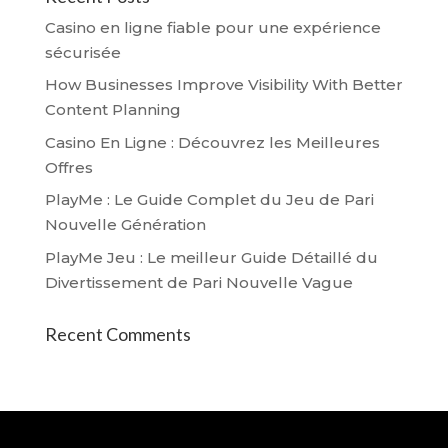
Casino en ligne fiable pour une expérience
sécurisée
How Businesses Improve Visibility With Better
Content Planning
Casino En Ligne : Découvrez les Meilleures
Offres
PlayMe : Le Guide Complet du Jeu de Pari
Nouvelle Génération
PlayMe Jeu : Le meilleur Guide Détaillé du
Divertissement de Pari Nouvelle Vague
Recent Comments