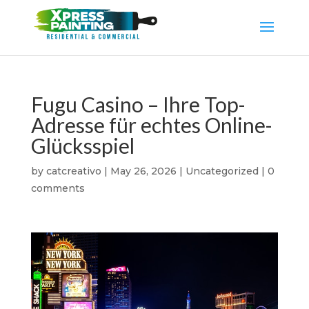
Fugu Casino – Ihre Top-
Adresse für echtes Online-
Glücksspiel
by
catcreativo
|
May 26, 2026
|
Uncategorized
|
0
comments