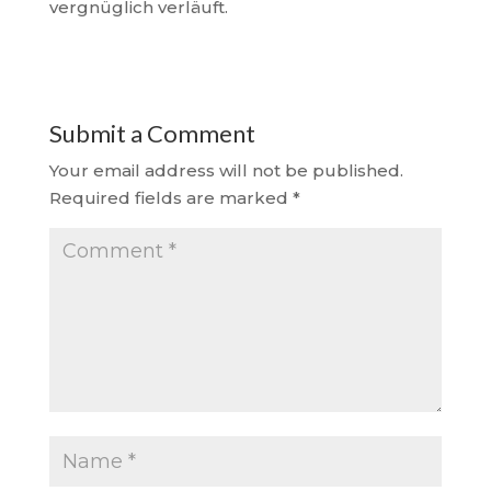
vergnüglich verläuft.
Submit a Comment
Your email address will not be published.
Required fields are marked
*