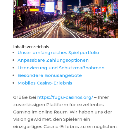
Inhaltsverzeichnis
Unser umfangreiches Spielportfolio
Anpassbare Zahlungsoptionen
Lizenzierung und Schutzmaßnahmen
Besondere Bonusangebote
Mobiles Casino-Erlebnis
Grüße bei
https://fugu-casinos.org/
– Ihrer
zuverlässigen Plattform für exzellentes
Gaming im online Raum. Wir haben uns der
Vision gewidmet, den Spielern ein
einzigartiges Casino-Erlebnis zu ermöglichen,