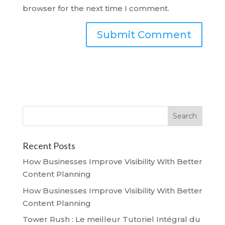
browser for the next time I comment.
Recent Posts
How Businesses Improve Visibility With Better
Content Planning
How Businesses Improve Visibility With Better
Content Planning
Tower Rush : Le meilleur Tutoriel Intégral du