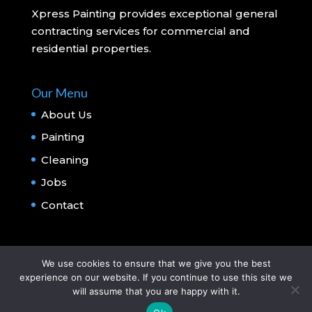
Xpress Painting provides exceptional general
contracting services for commercial and
residential properties.
Our Menu
About Us
Painting
Cleaning
Jobs
Contact
We use cookies to ensure that we give you the best
experience on our website. If you continue to use this site we
will assume that you are happy with it.
All rights reserved 2025.
Web Design by Cat