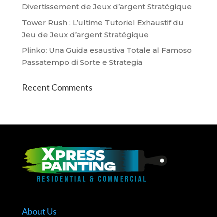
Divertissement de Jeux d’argent Stratégique
Tower Rush : L’ultime Tutoriel Exhaustif du
Jeu de Jeux d’argent Stratégique
Plinko: Una Guida esaustiva Totale al Famoso
Passatempo di Sorte e Strategia
Recent Comments
About Us