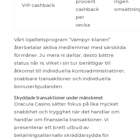
procent
Ingen
VIP cashback
cashback
omsättnin
per
vecka
Vårt lojalitetsprogram “Vampyr-klanen”
återbetalar aktiva medlemmar med särskilda
förmåner. Ju mera ni deltar, desto bättre
status når ni, vilket i sin tur berättigar till
åtkomst till individuella kontoadministratörer,
snabbare transaktioner och individuella
bonuserbjudanden.
Skyddade transaktioner under månskenet
Dracula Casino sätter fokus på lika mycket
snabbhet och trygghet när det handlar om
handlar om finansiella transaktioner. Vi
presenterar ett brett utbud av
betalningsalternativ skräddarsydda för