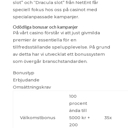
slot” och “Dracula slot” från NetEnt får
speciell fokus hos oss på casinot med
specialanpassade kampanjer.
Odödliga bonusar och kampanjer
På vårt casino förstår vi att just givmilda
premier är essentiella för en
tillfredsställande spelupplevelse. På grund
av detta har vi utvecklat ett bonussystem
som övergår branschstandarden.
Bonustyp
Erbjudande
Omsättningskrav
100
procent
ända till
Välkomstbonus
5000 kr +
35x
200