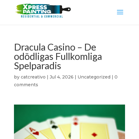
Dracula Casino – De
odödligas Fullkomliga
Spelparadis
by
catcreativo
|
Jul 4, 2026
|
Uncategorized
|
0
comments