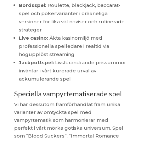
Bordsspel:
Roulette, blackjack, baccarat-
spel och pokervarianter i oräkneliga
versioner för lika väl noviser och rutinerade
strateger
Live casino:
Äkta kasinomiljö med
professionella spelledare i realtid via
högupplöst streaming
Jackpottspel:
Livsförändrande prissummor
inväntar i vårt kurerade urval av
ackumulerande spel
Speciella vampyrtematiserade spel
Vi har dessutom framförhandlat fram unika
varianter av omtyckta spel med
vampyrtematik som harmonierar med
perfekt i vårt mörka gotiska universum. Spel
som “Blood Suckers”, “Immortal Romance