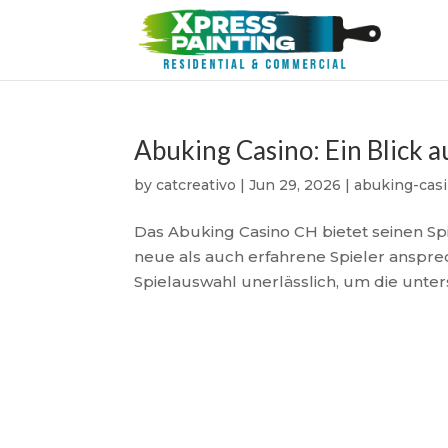
Abuking Casino: Ein Blick a
by
catcreativo
|
Jun 29, 2026
|
abuking-cas
Das Abuking Casino CH bietet seinen Sp
neue als auch erfahrene Spieler ansprech
Spielauswahl unerlässlich, um die unter