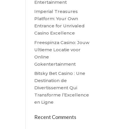
Entertainment
Imperial Treasures
Platform: Your Own
Entrance for Unrivaled
Casino Excellence
Freespinza Casino: Jouw
Ultieme Locatie voor
Online
Gokentertainment
Bitsky Bet Casino : Une
Destination de
Divertissement Qui
Transforme l’Excellence
en Ligne
Recent Comments