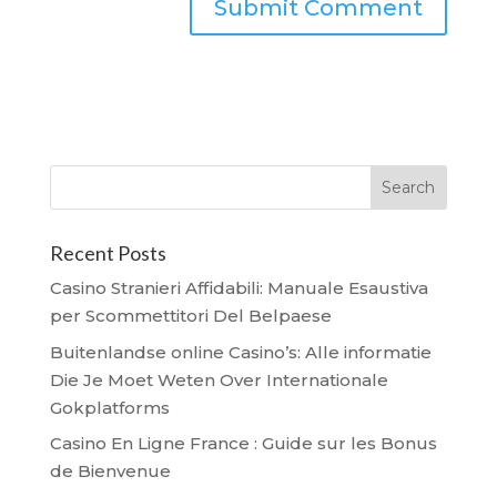
Recent Posts
Casino Stranieri Affidabili: Manuale Esaustiva
per Scommettitori Del Belpaese
Buitenlandse online Casino’s: Alle informatie
Die Je Moet Weten Over Internationale
Gokplatforms
Casino En Ligne France : Guide sur les Bonus
de Bienvenue