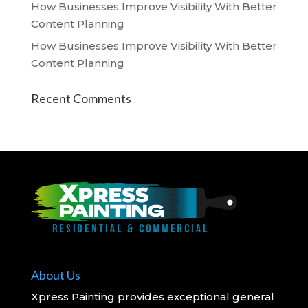
How Businesses Improve Visibility With Better
Content Planning
How Businesses Improve Visibility With Better
Content Planning
Recent Comments
About Us
Xpress Painting provides exceptional general