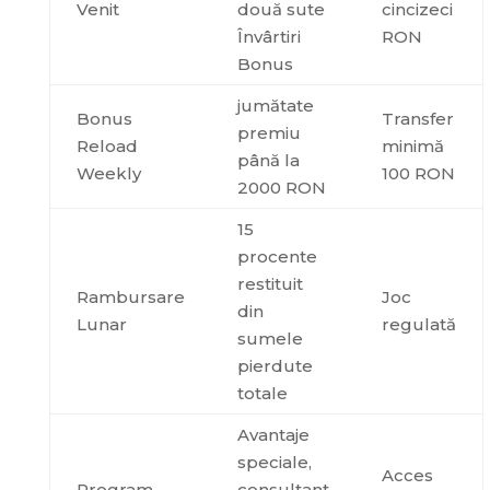
Venit
două sute
cincizeci
Învârtiri
RON
Bonus
jumătate
Bonus
Transfer
premiu
Reload
minimă
până la
Weekly
100 RON
2000 RON
15
procente
restituit
Rambursare
Joc
din
Lunar
regulată
sumele
pierdute
totale
Avantaje
speciale,
Acces
Program
consultant