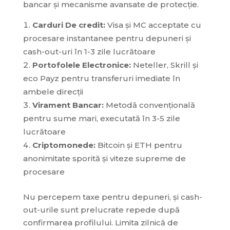
bancar și mecanisme avansate de protecție.
Carduri De credit:
Visa și MC acceptate cu
procesare instantanee pentru depuneri și
cash-out-uri în 1-3 zile lucrătoare
Portofolele Electronice:
Neteller, Skrill și
eco Payz pentru transferuri imediate în
ambele direcții
Virament Bancar:
Metodă convențională
pentru sume mari, executată în 3-5 zile
lucrătoare
Criptomonede:
Bitcoin și ETH pentru
anonimitate sporită și viteze supreme de
procesare
Nu percepem taxe pentru depuneri, și cash-
out-urile sunt prelucrate repede după
confirmarea profilului. Limita zilnică de