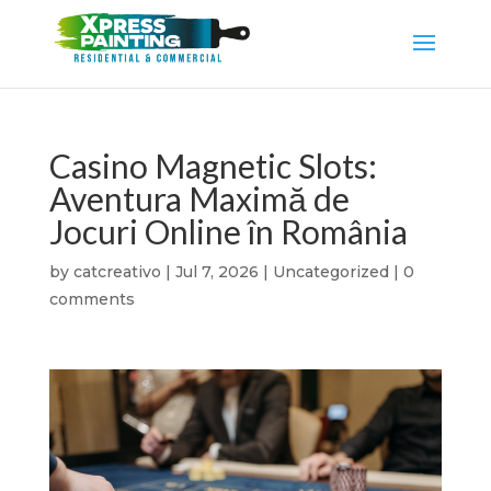
Casino Magnetic Slots:
Aventura Maximă de
Jocuri Online în România
by
catcreativo
|
Jul 7, 2026
|
Uncategorized
|
0
comments