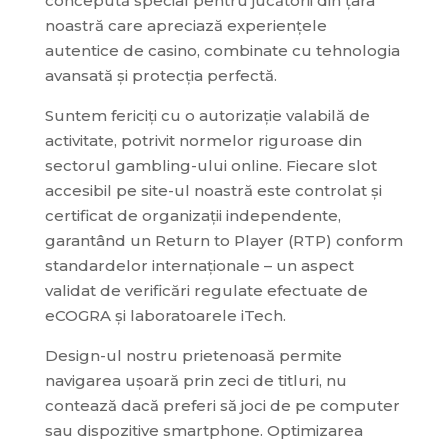
concepută special pentru jucătorii din țara
noastră care apreciază experiențele
autentice de casino, combinate cu tehnologia
avansată și protecția perfectă.
Suntem fericiți cu o autorizație valabilă de
activitate, potrivit normelor riguroase din
sectorul gambling-ului online. Fiecare slot
accesibil pe site-ul noastră este controlat și
certificat de organizații independente,
garantând un Return to Player (RTP) conform
standardelor internaționale – un aspect
validat de verificări regulate efectuate de
eCOGRA și laboratoarele iTech.
Design-ul nostru prietenoasă permite
navigarea ușoară prin zeci de titluri, nu
contează dacă preferi să joci de pe computer
sau dispozitive smartphone. Optimizarea