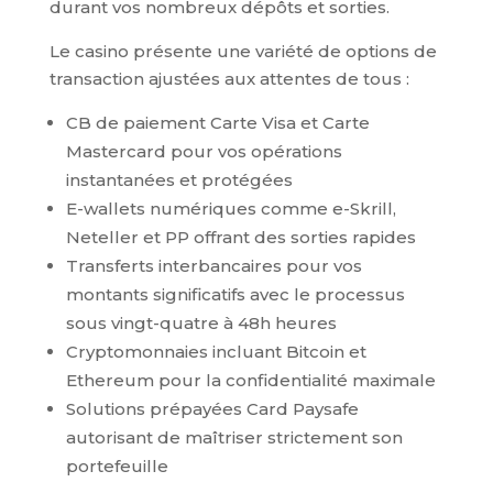
durant vos nombreux dépôts et sorties.
Le casino présente une variété de options de
transaction ajustées aux attentes de tous :
CB de paiement Carte Visa et Carte
Mastercard pour vos opérations
instantanées et protégées
E-wallets numériques comme e-Skrill,
Neteller et PP offrant des sorties rapides
Transferts interbancaires pour vos
montants significatifs avec le processus
sous vingt-quatre à 48h heures
Cryptomonnaies incluant Bitcoin et
Ethereum pour la confidentialité maximale
Solutions prépayées Card Paysafe
autorisant de maîtriser strictement son
portefeuille