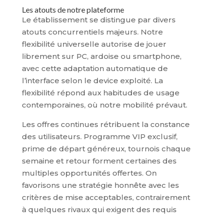
Les atouts de notre plateforme
Le établissement se distingue par divers
atouts concurrentiels majeurs. Notre
flexibilité universelle autorise de jouer
librement sur PC, ardoise ou smartphone,
avec cette adaptation automatique de
l’interface selon le device exploité. La
flexibilité répond aux habitudes de usage
contemporaines, où notre mobilité prévaut.
Les offres continues rétribuent la constance
des utilisateurs. Programme VIP exclusif,
prime de départ généreux, tournois chaque
semaine et retour forment certaines des
multiples opportunités offertes. On
favorisons une stratégie honnête avec les
critères de mise acceptables, contrairement
à quelques rivaux qui exigent des requis