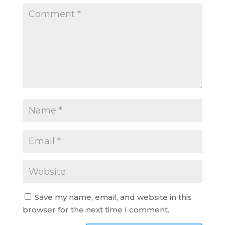
Save my name, email, and website in this
browser for the next time I comment.