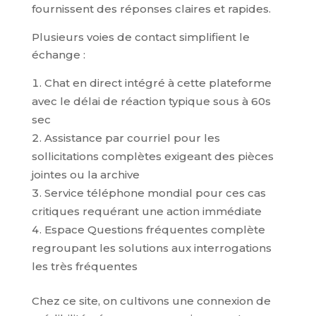
fournissent des réponses claires et rapides.
Plusieurs voies de contact simplifient le
échange :
Chat en direct intégré à cette plateforme
avec le délai de réaction typique sous à 60s
sec
Assistance par courriel pour les
sollicitations complètes exigeant des pièces
jointes ou la archive
Service téléphone mondial pour ces cas
critiques requérant une action immédiate
Espace Questions fréquentes complète
regroupant les solutions aux interrogations
les très fréquentes
Chez ce site, on cultivons une connexion de