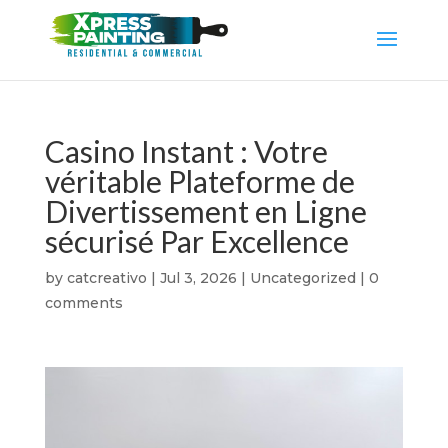
Casino Instant : Votre
véritable Plateforme de
Divertissement en Ligne
sécurisé Par Excellence
by
catcreativo
|
Jul 3, 2026
|
Uncategorized
|
0
comments