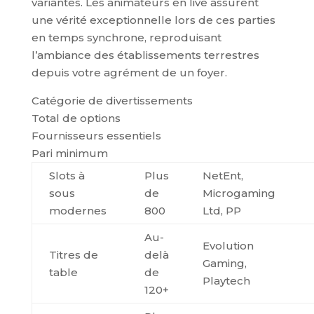
variantes. Les animateurs en live assurent
une vérité exceptionnelle lors de ces parties
en temps synchrone, reproduisant
l’ambiance des établissements terrestres
depuis votre agrément de un foyer.
Catégorie de divertissements
Total de options
Fournisseurs essentiels
Pari minimum
Slots à
Plus
NetEnt,
sous
de
Microgaming
modernes
800
Ltd, PP
Au-
Evolution
Titres de
delà
Gaming,
table
de
Playtech
120+