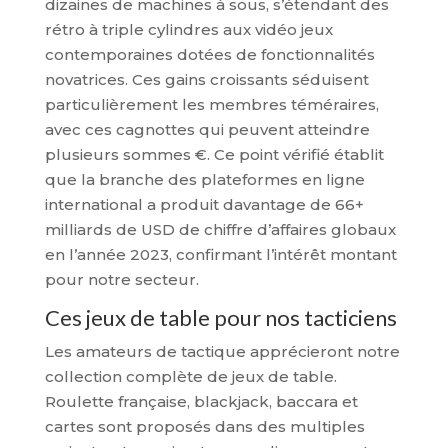
dizaines de machines à sous, s’étendant des
rétro à triple cylindres aux vidéo jeux
contemporaines dotées de fonctionnalités
novatrices. Ces gains croissants séduisent
particulièrement les membres téméraires,
avec ces cagnottes qui peuvent atteindre
plusieurs sommes €. Ce point vérifié établit
que la branche des plateformes en ligne
international a produit davantage de 66+
milliards de USD de chiffre d’affaires globaux
en l’année 2023, confirmant l’intérêt montant
pour notre secteur.
Ces jeux de table pour nos tacticiens
Les amateurs de tactique apprécieront notre
collection complète de jeux de table.
Roulette française, blackjack, baccara et
cartes sont proposés dans des multiples