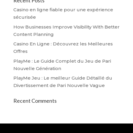
Recent Posts
Casino en ligne fiable pour une expérience
sécurisée
How Businesses Improve Visibility With Better
Content Planning
Casino En Ligne : Découvrez les Meilleures
Offres
PlayMe : Le Guide Complet du Jeu de Pari
Nouvelle Génération
PlayMe Jeu : Le meilleur Guide Détaillé du
Divertissement de Pari Nouvelle Vague
Recent Comments