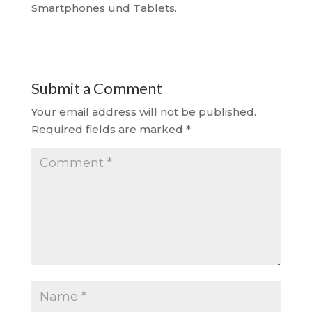
Smartphones und Tablets.
Submit a Comment
Your email address will not be published.
Required fields are marked
*