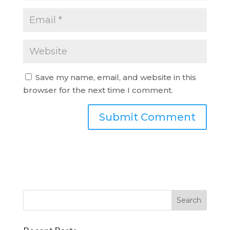
Save my name, email, and website in this
browser for the next time I comment.