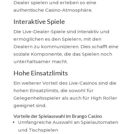
Dealer spielen und erleben so eine
authentische Casino-Atmosphäre.
Interaktive Spiele
Die Live-Dealer-Spiele sind interaktiv und
ermöglichen es den Spielern, mit den
Dealern zu kommunizieren. Dies schafft eine
soziale Komponente, die das Spielen noch
unterhaltsamer macht.
Hohe Einsatzlimits
Ein weiterer Vorteil des Live-Casinos sind die
hohen Einsatzlimits, die sowohl für
Gelegenheitsspieler als auch für High Roller
geeignet sind.
Vorteile der Spielauswahl im Brango Casino
Umfangreiche Auswahl an Spielautomaten
und Tischspielen