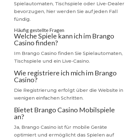
Spielautomaten, Tischspiele oder Live-Dealer
bevorzugen, hier werden Sie auf jeden Fall
fündig.
Häufig gestellte Fragen
Welche Spiele kann ich im Brango
Casino finden?
Im Brango Casino finden Sie Spielautomaten,
Tischspiele und ein Live-Casino.
Wie registriere ich mich im Brango
Casino?
Die Registrierung erfolgt über die Website in
wenigen einfachen Schritten.
Bietet Brango Casino Mobilspiele
an?
Ja, Brango Casino ist für mobile Geräte
optimiert und ermöglicht das Spielen auf