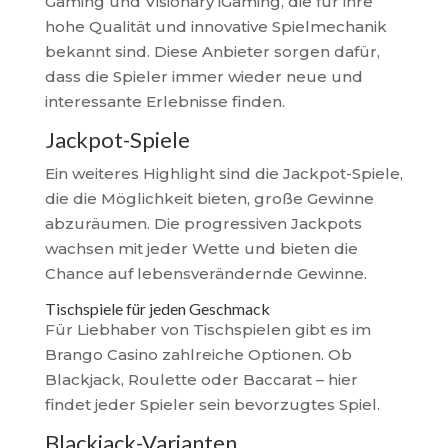
Gaming und Visionary iGaming, die für ihre
hohe Qualität und innovative Spielmechanik
bekannt sind. Diese Anbieter sorgen dafür,
dass die Spieler immer wieder neue und
interessante Erlebnisse finden.
Jackpot-Spiele
Ein weiteres Highlight sind die Jackpot-Spiele,
die die Möglichkeit bieten, große Gewinne
abzuräumen. Die progressiven Jackpots
wachsen mit jeder Wette und bieten die
Chance auf lebensverändernde Gewinne.
Tischspiele für jeden Geschmack
Für Liebhaber von Tischspielen gibt es im
Brango Casino zahlreiche Optionen. Ob
Blackjack, Roulette oder Baccarat – hier
findet jeder Spieler sein bevorzugtes Spiel.
Blackjack-Varianten