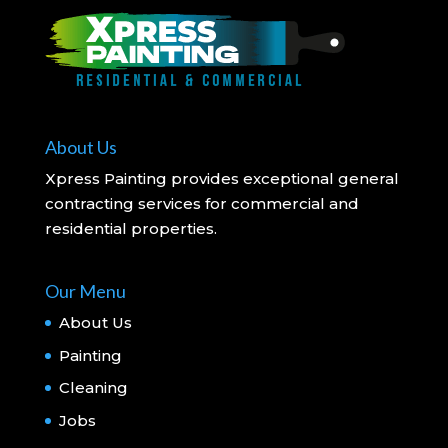
About Us
Xpress Painting provides exceptional general
contracting services for commercial and
residential properties.
Our Menu
About Us
Painting
Cleaning
Jobs