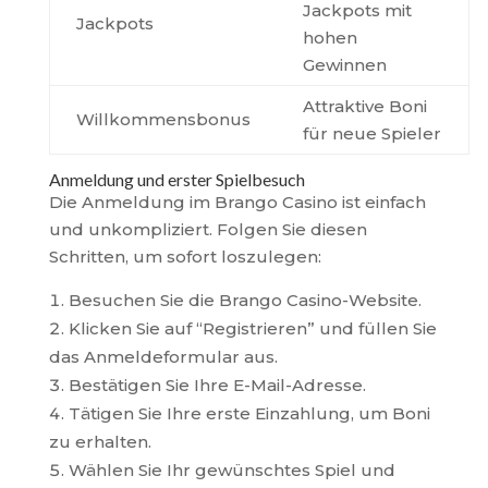
Jackpots mit
Jackpots
hohen
Gewinnen
Attraktive Boni
Willkommensbonus
für neue Spieler
Anmeldung und erster Spielbesuch
Die Anmeldung im Brango Casino ist einfach
und unkompliziert. Folgen Sie diesen
Schritten, um sofort loszulegen:
Besuchen Sie die Brango Casino-Website.
Klicken Sie auf “Registrieren” und füllen Sie
das Anmeldeformular aus.
Bestätigen Sie Ihre E-Mail-Adresse.
Tätigen Sie Ihre erste Einzahlung, um Boni
zu erhalten.
Wählen Sie Ihr gewünschtes Spiel und