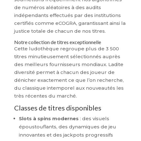
de numéros aléatoires à des audits
indépendants effectués par des institutions
certifiés comme eCOGRA, garantissant ainsi la
justice totale de chacun de nos titres.
Notre collection de titres exceptionnelle
Cette ludothèque regroupe plus de 3 500
titres minutieusement sélectionnés auprès
des meilleurs fournisseurs mondiaux. Ladite
diversité permet à chacun des joueur de
dénicher exactement ce que l’on recherche,
du classique intemporel aux nouveautés les
très récentes du marché.
Classes de titres disponibles
Slots à spins modernes
: des visuels
époustouflants, des dynamiques de jeu
innovantes et des jackpots progressifs