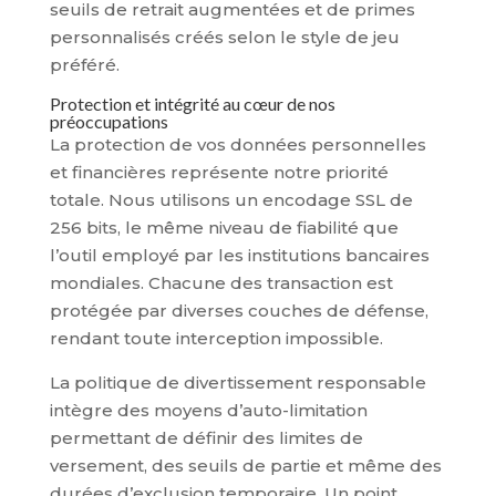
seuils de retrait augmentées et de primes
personnalisés créés selon le style de jeu
préféré.
Protection et intégrité au cœur de nos
préoccupations
La protection de vos données personnelles
et financières représente notre priorité
totale. Nous utilisons un encodage SSL de
256 bits, le même niveau de fiabilité que
l’outil employé par les institutions bancaires
mondiales. Chacune des transaction est
protégée par diverses couches de défense,
rendant toute interception impossible.
La politique de divertissement responsable
intègre des moyens d’auto-limitation
permettant de définir des limites de
versement, des seuils de partie et même des
durées d’exclusion temporaire. Un point