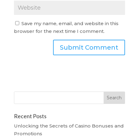
Save my name, email, and website in this
browser for the next time I comment.
Recent Posts
Unlocking the Secrets of Casino Bonuses and
Promotions