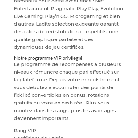
reconnus pour cette excellence : Net
Entertainment, Pragmatic Play Play, Evolution
Live Gaming, Play’n GO, Microgaming et bien
d’autres. Ladite sélection exigeante garantit
des ratios de redistribution compétitifs, une
qualité graphique parfaite et des
dynamiques de jeu certifiées.
Notre programme VIP privilégié
Le programme de récompenses à plusieurs
niveaux rémunère chaque pari effectué sur
la plateforme. Depuis votre enregistrement,
vous débutez à accumuler des points de
fidélité convertibles en bonus, rotations
gratuits ou voire en cash réel. Plus vous
montez dans les rangs, plus les avantages
deviennent importants.
Rang VIP