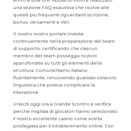
entro 6 sole ore. Abbiamo inoltre realizzato
una sezione FAQ esaustiva che risolve alle
quesiti più frequenti riguardanti iscrizione,
bonus, versamenti e ritiri.
Il nostro nostro portale investe
continuamente nella preparazione del team
di supporto, certificando che ciascun
membro del team possegga nozioni
approfondite su tutti gli elementi della
struttura. Comunichiamo italiano
fluentemente, rimuovendo qualsiasi ostacolo
linguistica che poteva complicare la
interazione.
Unisciti oggi ora a Grande Scontro e verifica
perché migliaia di giocatori hanno selezionato
il nostro eccellente casino come scelta
privilegiata per il intrattenimento online. Con