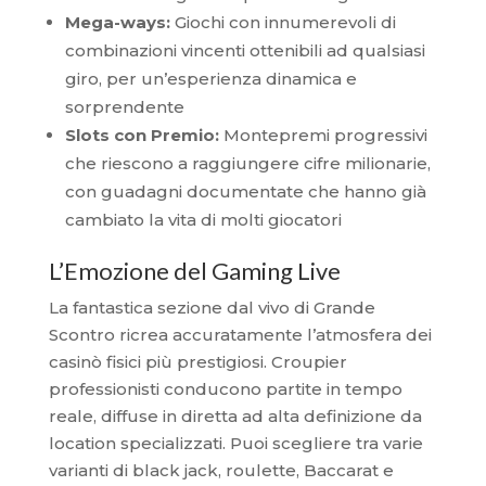
Mega-ways:
Giochi con innumerevoli di
combinazioni vincenti ottenibili ad qualsiasi
giro, per un’esperienza dinamica e
sorprendente
Slots con Premio:
Montepremi progressivi
che riescono a raggiungere cifre milionarie,
con guadagni documentate che hanno già
cambiato la vita di molti giocatori
L’Emozione del Gaming Live
La fantastica sezione dal vivo di Grande
Scontro ricrea accuratamente l’atmosfera dei
casinò fisici più prestigiosi. Croupier
professionisti conducono partite in tempo
reale, diffuse in diretta ad alta definizione da
location specializzati. Puoi scegliere tra varie
varianti di black jack, roulette, Baccarat e