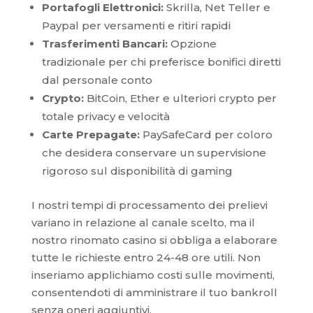
Portafogli Elettronici:
Skrilla, Net Teller e
Paypal per versamenti e ritiri rapidi
Trasferimenti Bancari:
Opzione
tradizionale per chi preferisce bonifici diretti
dal personale conto
Crypto:
BitCoin, Ether e ulteriori crypto per
totale privacy e velocità
Carte Prepagate:
PaySafeCard per coloro
che desidera conservare un supervisione
rigoroso sul disponibilità di gaming
I nostri tempi di processamento dei prelievi
variano in relazione al canale scelto, ma il
nostro rinomato casino si obbliga a elaborare
tutte le richieste entro 24-48 ore utili. Non
inseriamo applichiamo costi sulle movimenti,
consentendoti di amministrare il tuo bankroll
senza oneri aggiuntivi.