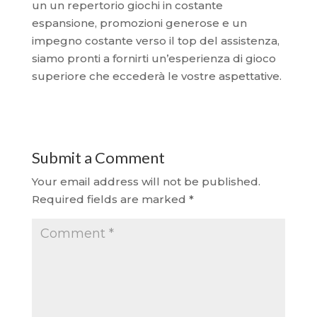
un un repertorio giochi in costante
espansione, promozioni generose e un
impegno costante verso il top del assistenza,
siamo pronti a fornirti un’esperienza di gioco
superiore che eccederà le vostre aspettative.
Submit a Comment
Your email address will not be published.
Required fields are marked
*