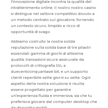
l’innovazione digitale incontra la qualità del
intrattenimento online. Il nostro nostro casino
si distingue nel settore competitivo dovuto a
un metodo centrato sul giocatore, fornendo
un contesto sicuro, limpido e ricco di
opportunità di svago.
Abbiamo costruito la nostra solida
reputazione sulla solida base di tre pilastri
essenziali: gamma di giochi di altissima
qualità, transazioni sicure assicurate da
protocolli di crittografia SSL a
duecentocinquantasei bit, e un supporto
clienti reperibile sette giorni su sette. Ogni
aspetto della nostra soluzione è risulta
essere progettato per garantire
un’esperienza fluida e immersiva, sia che tu
preferisca giocare dal computer desktop che
da dispositivi mobili.