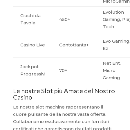
MicroGami
Evolution
Giochi da
450+
Gaming, Pla
Tavola
Tech
Evo Gaming
Casino Live
Centottanta+
Ez
Net Ent,
Jackpot
70+
Micro
Progressivi
Gaming
Le nostre Slot più Amate del Nostro
Casino
Le nostre slot machine rappresentano il
cuore pulsante della nostra vasta offerta.
Collaboriamo esclusivamente con fornitori
certificati che garantiscono risultati prodotti