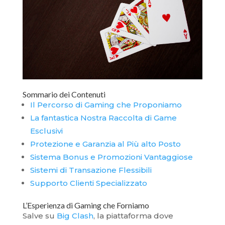
Sommario dei Contenuti
Il Percorso di Gaming che Proponiamo
La fantastica Nostra Raccolta di Game
Esclusivi
Protezione e Garanzia al Più alto Posto
Sistema Bonus e Promozioni Vantaggiose
Sistemi di Transazione Flessibili
Supporto Clienti Specializzato
L’Esperienza di Gaming che Forniamo
Salve su
Big Clash
, la piattaforma dove