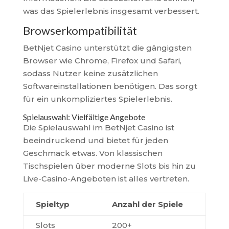
was das Spielerlebnis insgesamt verbessert.
Browserkompatibilität
BetNjet Casino unterstützt die gängigsten
Browser wie Chrome, Firefox und Safari,
sodass Nutzer keine zusätzlichen
Softwareinstallationen benötigen. Das sorgt
für ein unkompliziertes Spielerlebnis.
Spielauswahl: Vielfältige Angebote
Die Spielauswahl im BetNjet Casino ist
beeindruckend und bietet für jeden
Geschmack etwas. Von klassischen
Tischspielen über moderne Slots bis hin zu
Live-Casino-Angeboten ist alles vertreten.
Spieltyp
Anzahl der Spiele
Slots
200+