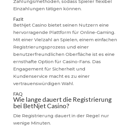
Zahlungsmethoden, sodass Spieler flexibel
Einzahlungen tätigen können.
Fazit
BetNjet Casino bietet seinen Nutzern eine
hervorragende Plattform für Online-Gaming.
Mit einer Vielzahl an Spielen, einem einfachen
Registrierungsprozess und einer
benutzerfreundlichen Oberfläche ist es eine
ernsthafte Option für Casino-Fans. Das
Engagement für Sicherheit und
Kundenservice macht es zu einer
vertrauenswürdigen Wahl.
FAQ
Wie lange dauert die Registrierung
bei BetNjet Casino?
Die Registrierung dauert in der Regel nur
wenige Minuten.