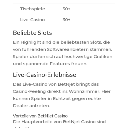
Tischspiele
50+
Live-Casino
30+
Beliebte Slots
Ein Highlight sind die beliebtesten Slots, die
von führenden Softwareanbietern stammen.
Spieler dürfen sich auf hochwertige Grafiken
und spannende Features freuen.
Live-Casino-Erlebnisse
Das Live-Casino von BetNjet bringt das
Casino-Feeling direkt ins Wohnzimmer. Hier
können Spieler in Echtzeit gegen echte
Dealer antreten.
Vorteile von BetNjet Casino
Die Hauptvorteile von BetNjet Casino sind