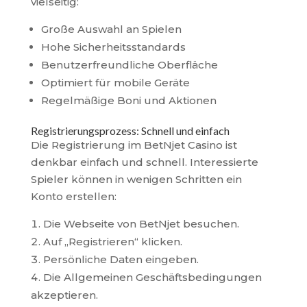
vielseitig:
Große Auswahl an Spielen
Hohe Sicherheitsstandards
Benutzerfreundliche Oberfläche
Optimiert für mobile Geräte
Regelmäßige Boni und Aktionen
Registrierungsprozess: Schnell und einfach
Die Registrierung im BetNjet Casino ist
denkbar einfach und schnell. Interessierte
Spieler können in wenigen Schritten ein
Konto erstellen:
Die Webseite von BetNjet besuchen.
Auf „Registrieren“ klicken.
Persönliche Daten eingeben.
Die Allgemeinen Geschäftsbedingungen
akzeptieren.