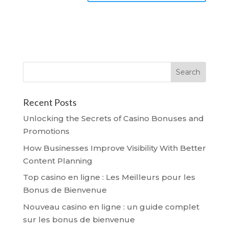
Recent Posts
Unlocking the Secrets of Casino Bonuses and
Promotions
How Businesses Improve Visibility With Better
Content Planning
Top casino en ligne : Les Meilleurs pour les
Bonus de Bienvenue
Nouveau casino en ligne : un guide complet
sur les bonus de bienvenue