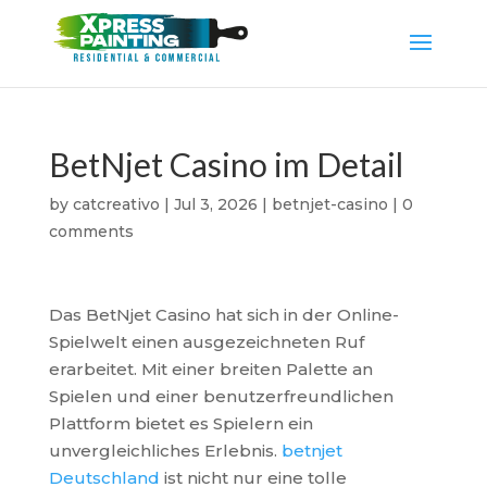
BetNjet Casino im Detail
by
catcreativo
|
Jul 3, 2026
|
betnjet-casino
|
0
comments
Das BetNjet Casino hat sich in der Online-
Spielwelt einen ausgezeichneten Ruf
erarbeitet. Mit einer breiten Palette an
Spielen und einer benutzerfreundlichen
Plattform bietet es Spielern ein
unvergleichliches Erlebnis.
betnjet
Deutschland
ist nicht nur eine tolle