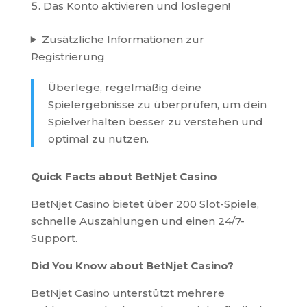
Das Konto aktivieren und loslegen!
Zusätzliche Informationen zur
Registrierung
Überlege, regelmäßig deine
Spielergebnisse zu überprüfen, um dein
Spielverhalten besser zu verstehen und
optimal zu nutzen.
Quick Facts about BetNjet Casino
BetNjet Casino bietet über 200 Slot-Spiele,
schnelle Auszahlungen und einen 24/7-
Support.
Did You Know about BetNjet Casino?
BetNjet Casino unterstützt mehrere