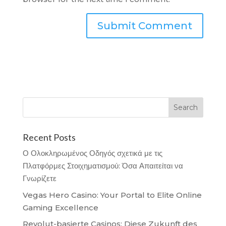
Recent Posts
Ο Ολοκληρωμένος Οδηγός σχετικά με τις
Πλατφόρμες Στοιχηματισμού: Όσα Απαιτείται να
Γνωρίζετε
Vegas Hero Casino: Your Portal to Elite Online
Gaming Excellence
Revolut-basierte Casinos: Diese Zukunft des