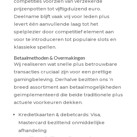
competities voorzien van verzekerde
prijzenpotten tot vijftigduizend euro.
Deelname blijft vaak vrij voor leden plus
levert één aanvullende laag tot het
spelplezier door competitief element aan
voor te introduceren tot populaire slots en
klassieke spellen.
Betaalmethoden & Overmakingen
Wij realiseren wat snelle plus betrouwbare
transacties cruciaal zijn voor een prettige
gamingbeleving. Derhalve bezitten ons ‘n
breed assortiment aan betaalmogelijkheden
geïmplementeerd die beide traditionele plus
actuele voorkeuren dekken.
Kredietkaarten & debetcards: Visa,
Mastercard bezittend onmiddellijke
afhandeling