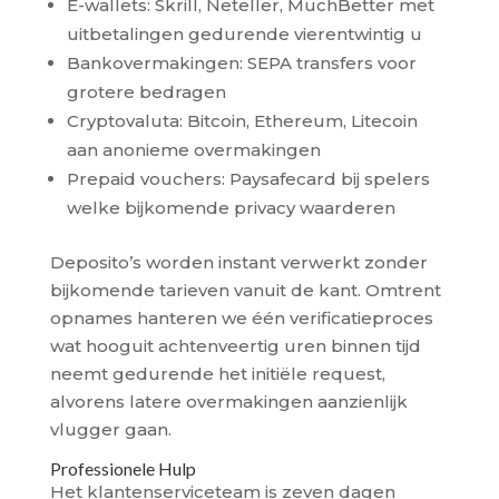
E-wallets: Skrill, Neteller, MuchBetter met
uitbetalingen gedurende vierentwintig u
Bankovermakingen: SEPA transfers voor
grotere bedragen
Cryptovaluta: Bitcoin, Ethereum, Litecoin
aan anonieme overmakingen
Prepaid vouchers: Paysafecard bij spelers
welke bijkomende privacy waarderen
Deposito’s worden instant verwerkt zonder
bijkomende tarieven vanuit de kant. Omtrent
opnames hanteren we één verificatieproces
wat hooguit achtenveertig uren binnen tijd
neemt gedurende het initiële request,
alvorens latere overmakingen aanzienlijk
vlugger gaan.
Professionele Hulp
Het klantenserviceteam is zeven dagen