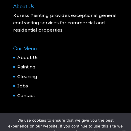
About Us
Xpress Painting provides exceptional general
contracting services for commercial and
residential properties.
Our Menu
About Us
Painting
Cleaning
Jobs
Contact
We use cookies to ensure that we give you the best
experience on our website. If you continue to use this site we