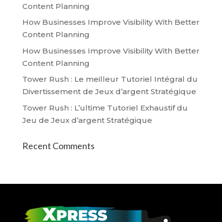
Content Planning
How Businesses Improve Visibility With Better
Content Planning
How Businesses Improve Visibility With Better
Content Planning
Tower Rush : Le meilleur Tutoriel Intégral du
Divertissement de Jeux d’argent Stratégique
Tower Rush : L’ultime Tutoriel Exhaustif du
Jeu de Jeux d’argent Stratégique
Recent Comments