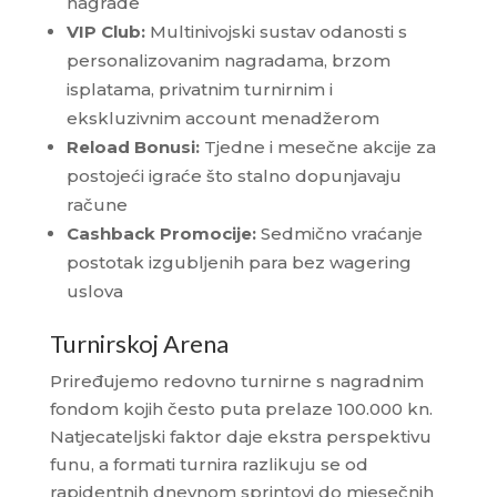
nagrade
VIP Club:
Multinivojski sustav odanosti s
personalizovanim nagradama, brzom
isplatama, privatnim turnirnim i
ekskluzivnim account menadžerom
Reload Bonusi:
Tjedne i mesečne akcije za
postojeći igraće što stalno dopunjavaju
račune
Cashback Promocije:
Sedmično vraćanje
postotak izgubljenih para bez wagering
uslova
Turnirskoj Arena
Priređujemo redovno turnirne s nagradnim
fondom kojih često puta prelaze 100.000 kn.
Natjecateljski faktor daje ekstra perspektivu
funu, a formati turnira razlikuju se od
rapidentnih dnevnom sprintovi do mjesečnih