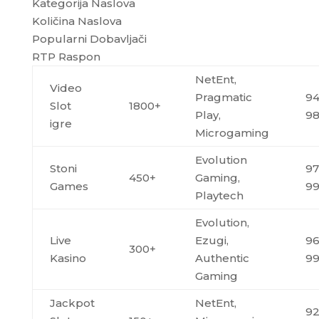
Kategorija Naslova
Količina Naslova
Popularni Dobavljači
RTP Raspon
NetEnt,
Video
Pragmatic
94
Slot
1800+
Play,
9
igre
Microgaming
Evolution
Stoni
97
450+
Gaming,
Games
99
Playtech
Evolution,
Live
Ezugi,
96
300+
Kasino
Authentic
9
Gaming
Jackpot
NetEnt,
92