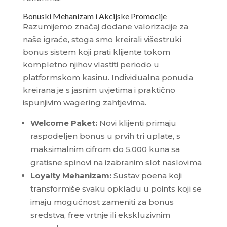
Bonuski Mehanizam i Akcijske Promocije
Razumijemo značaj dodane valorizacije za
naše igraće, stoga smo kreirali višestruki
bonus sistem koji prati klijente tokom
kompletno njihov vlastiti periodo u
platformskom kasinu. Individualna ponuda
kreirana je s jasnim uvjetima i praktično
ispunjivim wagering zahtjevima.
Welcome Paket:
Novi klijenti primaju
raspodeljen bonus u prvih tri uplate, s
maksimalnim cifrom do 5.000 kuna sa
gratisne spinovi na izabranim slot naslovima
Loyalty Mehanizam:
Sustav poena koji
transformiše svaku opkladu u points koji se
imaju mogućnost zameniti za bonus
sredstva, free vrtnje ili ekskluzivnim