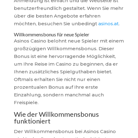
Anmeldung ist einfach und die Webseite ist
benutzerfreundlich gestaltet. Wenn Sie mehr
über die besten Angebote erfahren
möchten, besuchen Sie unbedingt
asinos.at
.
Willkommensbonus für neue Spieler
Asinos Casino belohnt neue Spieler mit einem
großzügigen Willkommensbonus. Dieser
Bonus ist eine hervorragende Möglichkeit,
um Ihre Reise im Casino zu beginnen, da er
Ihnen zusätzliches Spielguthaben bietet.
Oftmals erhalten Sie nicht nur einen
prozentualen Bonus auf Ihre erste
Einzahlung, sondern manchmal auch
Freispiele.
Wie der Willkommensbonus
funktioniert
Der Willkommensbonus bei Asinos Casino