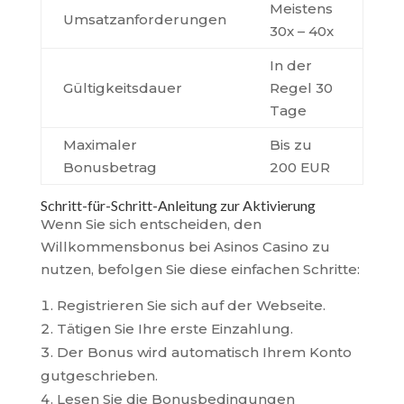
Meistens
Umsatzanforderungen
30x – 40x
In der
Gültigkeitsdauer
Regel 30
Tage
Maximaler
Bis zu
Bonusbetrag
200 EUR
Schritt-für-Schritt-Anleitung zur Aktivierung
Wenn Sie sich entscheiden, den
Willkommensbonus bei Asinos Casino zu
nutzen, befolgen Sie diese einfachen Schritte:
Registrieren Sie sich auf der Webseite.
Tätigen Sie Ihre erste Einzahlung.
Der Bonus wird automatisch Ihrem Konto
gutgeschrieben.
Lesen Sie die Bonusbedingungen