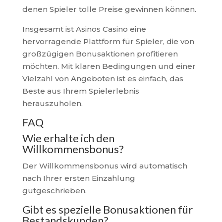
denen Spieler tolle Preise gewinnen können.
Insgesamt ist Asinos Casino eine
hervorragende Plattform für Spieler, die von
großzügigen Bonusaktionen profitieren
möchten. Mit klaren Bedingungen und einer
Vielzahl von Angeboten ist es einfach, das
Beste aus Ihrem Spielerlebnis
herauszuholen.
FAQ
Wie erhalte ich den
Willkommensbonus?
Der Willkommensbonus wird automatisch
nach Ihrer ersten Einzahlung
gutgeschrieben.
Gibt es spezielle Bonusaktionen für
Bestandskunden?