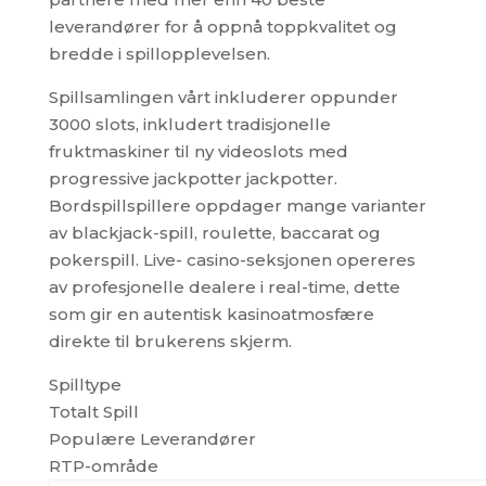
leverandører for å oppnå toppkvalitet og
bredde i spillopplevelsen.
Spillsamlingen vårt inkluderer oppunder
3000 slots, inkludert tradisjonelle
fruktmaskiner til ny videoslots med
progressive jackpotter jackpotter.
Bordspillspillere oppdager mange varianter
av blackjack-spill, roulette, baccarat og
pokerspill. Live- casino-seksjonen opereres
av profesjonelle dealere i real-time, dette
som gir en autentisk kasinoatmosfære
direkte til brukerens skjerm.
Spilltype
Totalt Spill
Populære Leverandører
RTP-område