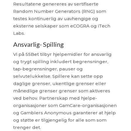
Resultatene genereres av sertifiserte
Random Number Generators (RNG) som
testes kontinuerlig av uavhengige og
eksterne selskaper som eCOGRA og iTech
Labs.
Ansvarlig- Spilling
Vi på 55Bet tilbyr hjelpemidler for ansvarlig
og trygt spilling inkludert begrensninger,
tap-begrensninger, pauser og
selvutelukkelse. Spillere kan sette opp
daglige grenser, ukentlige grenser eller
månedlige grenser grenser som aktiveres
ved behov. Partnerskap med hjelpe-
organisasjoner som GamCare-organisasjonen
og Gamblers Anonymous garanterer at hjelp
og støtte er tilgjengelig for alle som som
trenger det.