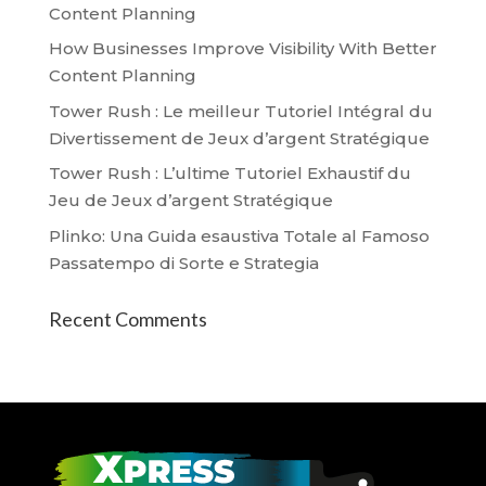
Content Planning
How Businesses Improve Visibility With Better
Content Planning
Tower Rush : Le meilleur Tutoriel Intégral du
Divertissement de Jeux d’argent Stratégique
Tower Rush : L’ultime Tutoriel Exhaustif du
Jeu de Jeux d’argent Stratégique
Plinko: Una Guida esaustiva Totale al Famoso
Passatempo di Sorte e Strategia
Recent Comments