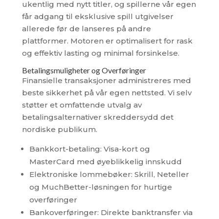
ukentlig med nytt titler, og spillerne vår egen
får adgang til eksklusive spill utgivelser
allerede før de lanseres på andre
plattformer. Motoren er optimalisert for rask
og effektiv lasting og minimal forsinkelse.
Betalingsmuligheter og Overføringer
Finansielle transaksjoner administreres med
beste sikkerhet på vår egen nettsted. Vi selv
støtter et omfattende utvalg av
betalingsalternativer skreddersydd det
nordiske publikum.
Bankkort-betaling: Visa-kort og
MasterCard med øyeblikkelig innskudd
Elektroniske lommebøker: Skrill, Neteller
og MuchBetter-løsningen for hurtige
overføringer
Bankoverføringer: Direkte banktransfer via