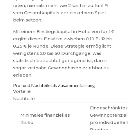
raten, niemals mehr wie 2 bis hin zu fünf %
vom Gesamtkapitals per einzelnem Spiel
beim setzen.
Mit einem Einstiegskapital in Höhe von fünf €
ergibt dieses Einsätze zwischen 0,10 EUR bis
0,25 € je Runde. Diese Strategie ermöglicht
wenigstens 20 bis 50 Durchgänge, was
statistisch betrachtet genügend ist, damit
sogar zeitnahe Gewinnphasen erlebbar zu
erleben.
Pro- und Nachteile als Zusammenfassung
Vorteile
Nachteile
Eingeschränktes
Minimales finanzielles
Gewinnpotenzial
Risiko
pro individuellen
Runden