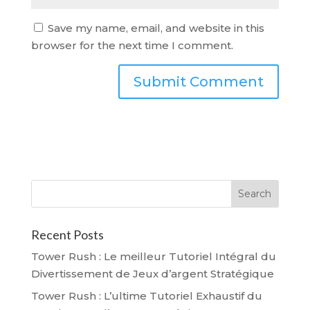
Save my name, email, and website in this
browser for the next time I comment.
Recent Posts
Tower Rush : Le meilleur Tutoriel Intégral du
Divertissement de Jeux d’argent Stratégique
Tower Rush : L’ultime Tutoriel Exhaustif du