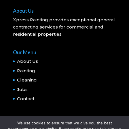
About Us
Xpress Painting provides exceptional general
contracting services for commercial and
residential properties.
Our Menu
About Us
Painting
Cleaning
Jobs
Contact
We use cookies to ensure that we give you the best
experience on our website. If you continue to use this site we