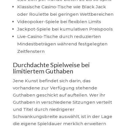
Klassische Casino-Tische wie Black Jack
oder Roulette bei geringen Wettbereichen
Videopoker-Spiele bei flexiblen Limits
Jackpot-Spiele bei kumulativen Preispools
Live-Casino-Tische durch reduzierten
Mindestbeträgen während festgelegten
Zeitfenstern
Durchdachte Spielweise bei
limitiertem Guthaben
Jene Kunst befindet sich darin, das
vorhandene zur Verfügung stehende
Guthaben geschickt auf aufteilen. Wer ihr
Guthaben in verschiedene Sitzungen verteilt
und Titel durch niedrigerer
Schwankungsbreite auswählt, ist in der Lage
die eigene Spieldauer merklich erweitern